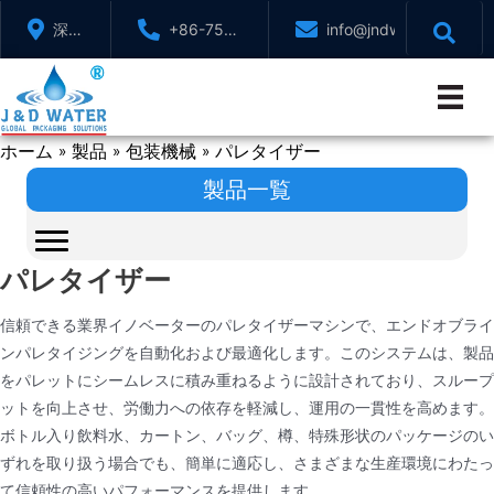
コ
深セ
+86-755-
info@jndwater.com
ン
ン、
88321071
テ
広東
ン
省、
ツ
中国
ホーム
製品
包装機械
パレタイザー
へ
»
»
»
ス
製品一覧
キ
ッ
プ
パレタイザー
信頼できる業界イノベーターのパレタイザーマシンで、エンドオブライ
ンパレタイジングを自動化および最適化します。このシステムは、製品
をパレットにシームレスに積み重ねるように設計されており、スループ
ットを向上させ、労働力への依存を軽減し、運用の一貫性を高めます。
ボトル入り飲料水、カートン、バッグ、樽、特殊形状のパッケージのい
ずれを取り扱う場合でも、簡単に適応し、さまざまな生産環境にわたっ
て信頼性の高いパフォーマンスを提供します。