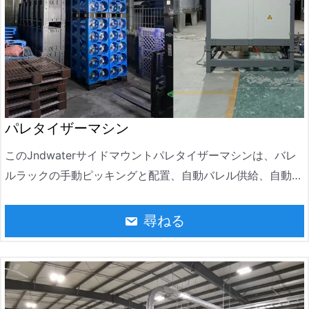
パレタイザーマシン
このJndwaterサイドマウントパレタイザーマシンは、バレ
ルラックの手動ピッキングと配置、自動バレル供給、自動バ
レルグラブとパレタイジング、およびパレタイジングのため
の手動フォークリフト引っ張りで、全自動制御されていま
尋ねる
す。生産中、手動フォークリフトはバケットラックを指定さ
れた搬送位置に置きます。5ガロンのバケツはコンベヤーベ
ルトによって運ばれ、空気のメカニズムによって一列に並べ
られる(各列に4つのバケツ、これは顧客がカスタマイズする