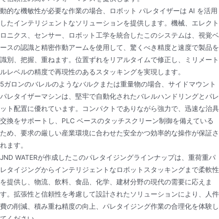
動的な機敏性が必要な作業の場合、ロボット パレタイザーは AI を活用
したインテリジェントなソリューションを提供します。機械、エレクト
ロニクス、センサー、ロボット工学を統合したこのシステムは、視覚ベ
ースの認識と精密作動アームを使用して、驚くべき精度と速度で製品を
識別、把握、重ねます。位置ずれをリアルタイムで修正し、ミリメート
ルレベルの精度で再現性のあるスタッキングを実現します。
5ガロンのバレルのようなバルクまたは重量物の場合、サイドマウント
パレタイザーマシンは、堅牢で自動化されたバレルハンドリングとパレ
ット配置に優れています。コンパクトでありながら強力で、迅速な治具
交換をサポートし、PLC ベースのタッチスクリーン制御を備えている
ため、要求の厳しい産業環境に合わせた安全かつ効率的な操作が保証さ
れます。
JND WATERが作成したこのパレタイジングラインナップは、重荷重パ
レタイジングからインテリジェントなロボットスタッキングまで柔軟性
を提供し、物流、飲料、食品、化学、建材分野の現代の需要に応えま
す。拡張性と信頼性を考慮して設計されたソリューションにより、人件
費の削減、積み重ね精度の向上、パレタイジング作業の合理化を体験し
てください。