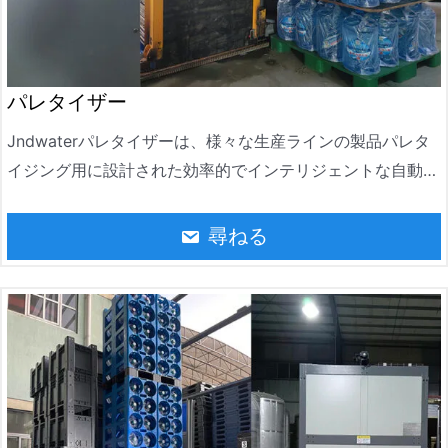
パレタイザー
Jndwaterパレタイザーは、様々な生産ラインの製品パレタ
イジング用に設計された効率的でインテリジェントな自動化
装置です。生産ニーズに応じて材料のスタッキングを自動的
に完了でき、食品および飲料、化学、日常の化学、建築材
尋ねる
料、その他の業界で広く使用されています。安定した性能と
柔軟な操作により、JNDWaterパレタイザーは生産効率を向
上させ、人件費を削減し、現代の工業生産における自動化に
対する高い需要を満たします。