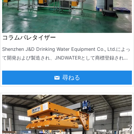
コラムパレタイザー
Shenzhen J&D Drinking Water Equipment Co., Ltd.によっ
て開発および製造され、JNDWATERとして商標登録されて
いるコラムパレタイザーは、高効率の自動パレタイジングマ
シンです。コラム、クロスビーム、昇降機構、把持装置、制
尋ねる
御システムで構成されています。倉庫、物流、生産ラインで
広く使用でき、事前定義されたルールに従って商品を自動的
にパレタイジングし、物流業務の効率と精度を効果的に向上
させます。