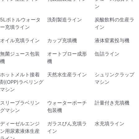
ン
5Lボトルウォータ
洗剤製造ライン
炭酸飲料の生産ラ
ー充填ライン
イン
オイル充填ライン
カップ充填機
液体窒素投与機
無菌ジュース包装
オートブロー成形
缶詰ライン
機
機
ホットメルト接着
天然水生産ライン
シュリンクラップ
剤(OPP)ラベリング
マシン
マシン
スリーブラベリン
ウォーターポーチ
計量付き充填機
グマシン
包装機
ディーゼルエンジ
ガラスびん充填ラ
水充填ライン
ン用尿素液体生産
イン
ライン