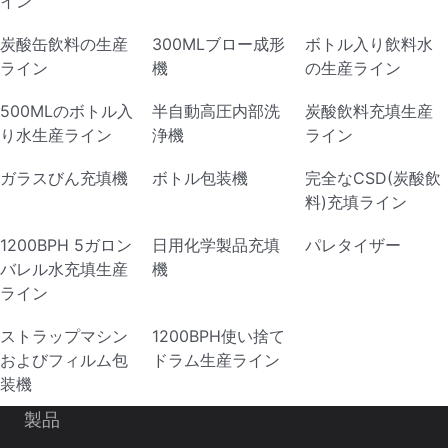
イン
炭酸缶飲料の生産
300MLブロー成形
ボトル入り飲料水
ライン
機
の生産ライン
500MLのボトル入
半自動高圧内部洗
炭酸飲料充填生産
り水生産ライン
浄機
ライン
ガラスびん充填機
ボトル包装機
完全なCSD(炭酸飲
料)充填ライン
1200BPH 5ガロン
日用化学製品充填
パレタイザー
バレル水充填生産
機
ライン
ストラップマシン
1200BPH使い捨て
およびフィルム包
ドラム生産ライン
装機
製品