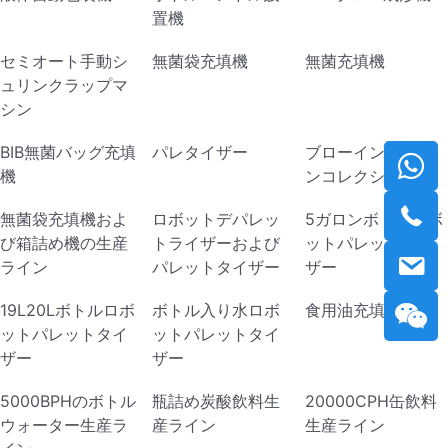
置機
セミオート手動シ
無菌袋充填機
無菌充填機
ュリンクラップマ
シン
BIB無菌バッグ充填
パレタイザー
ブローイングマシ
機
ンコレクション
無菌袋充填機およ
ロボットデパレッ
5ガロンボトルロボ
び箱詰め機の生産
トライザーおよび
ットパレットタイ
ライン
パレットタイザー
ザー
19L20Lボトルロボ
ボトル入り水ロボ
食用油充填機
ットパレットタイ
ットパレットタイ
ザー
ザー
5000BPHのボトル
瓶詰め炭酸飲料生
20000CPH缶飲料
ウォーター生産ラ
産ライン
生産ライン