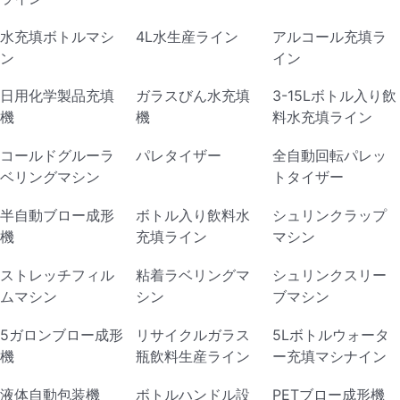
水充填ボトルマシ
4L水生産ライン
アルコール充填ラ
ン
イン
日用化学製品充填
ガラスびん水充填
3-15Lボトル入り飲
機
機
料水充填ライン
コールドグルーラ
パレタイザー
全自動回転パレッ
ベリングマシン
トタイザー
半自動ブロー成形
ボトル入り飲料水
シュリンクラップ
機
充填ライン
マシン
ストレッチフィル
粘着ラベリングマ
シュリンクスリー
ムマシン
シン
ブマシン
5ガロンブロー成形
リサイクルガラス
5Lボトルウォータ
機
瓶飲料生産ライン
ー充填マシナイン
液体自動包装機
ボトルハンドル設
PETブロー成形機