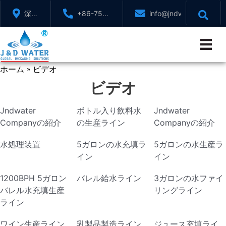
コ
深セ
+86-755-
info@jndwater.com
ン
ン、
88321071
テ
広東
ン
省、
ツ
中国
ホーム
ビデオ
へ
»
ス
ビデオ
キ
ッ
Jndwater
ボトル入り飲料水
Jndwater
プ
Companyの紹介
の生産ライン
Companyの紹介
水処理装置
5ガロンの水充填ラ
5ガロンの水生産ラ
イン
イン
1200BPH 5ガロン
バレル給水ライン
3ガロンの水ファイ
バレル水充填生産
リングライン
ライン
ワイン生産ライン
乳製品製造ライン
ジュース充填ライ