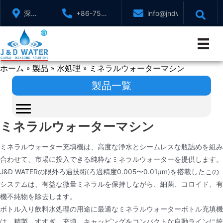
コ
深セ
+86-755-
info@jndwater.com
ン
ン、
88321071
テ
広東
ン
省、
ツ
中国
ホーム
製品
水処理
ミネラルウォーターマシン
へ
»
»
»
ス
製品一覧
キ
ッ
プ
ミネラルウォーターマシン
ミネラルウォーター充填機は、高度な浄水とシームレスな瓶詰めを組み
合わせて、市場に投入できる純粋なミネラルウォーターを提供します。
J&D WATERの限外ろ過技術(ろ過精度0.005〜0.01μm)を搭載したこの
システムは、有益な微量ミネラルを保持しながら、細菌、コロイド、有
機不純物を除去します。
ボトル入り飲料水処理の用途に最適なミネラルウォーターボトル充填機
は、精製、すすぎ、充填、キャッピングをコンパクトな自動ラインに統