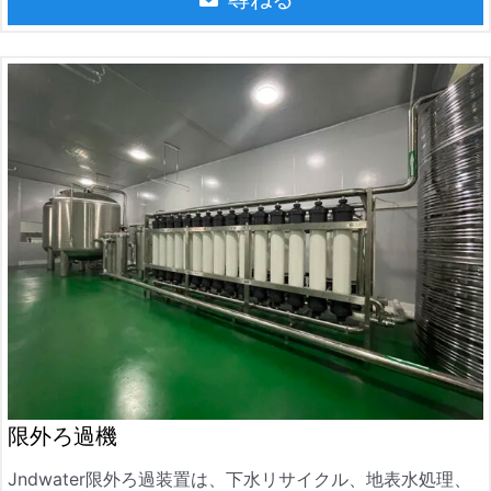
限外ろ過機
Jndwater限外ろ過装置は、下水リサイクル、地表水処理、