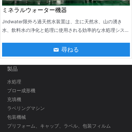
ミネラルウォーター機器
Jndwater限外ろ過天然水装置は、主に天然水、山の湧き
水、飲料水の浄化と処理に使用される効率的な水処理システ
ムです。UF水処理は、水中の懸濁物質、コロイド、バクテ
リア、ウイルス、その他の不純物を効果的に除去できる限外
尋ねる
ろ過技術を採用しています
製品
水処理
ブロー成形機
充填機
ラベリングマシン
包装機械
プリフォーム、キャップ、ラベル、包装フィルム