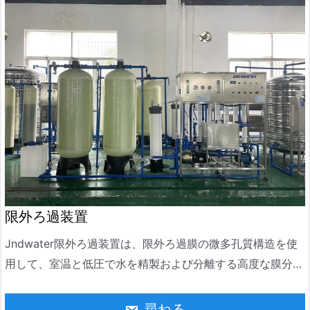
限外ろ過装置
Jndwater限外ろ過装置は、限外ろ過膜の微多孔質構造を使
用して、室温と低圧で水を精製および分離する高度な膜分離
技術です。水中の懸濁物質、コロイド、バクテリア、熱源、
高分子有機物を効果的に除去できます
尋ねる