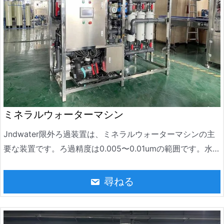
ミネラルウォーターマシン
Jndwater限外ろ過装置は、ミネラルウォーターマシンの主
要な装置です。ろ過精度は0.005〜0.01umの範囲です。水中
の粒子、コロイド、バクテリア、高分子有機物を効果的に除
去でき、物質の分離、濃縮、精製に広く使用されています。
尋ねる