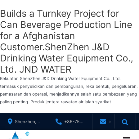
Builds a Turnkey Project for
Can Beverage Production Line
for a Afghanistan
Customer.ShenZhen J&D
Drinking Water Equipment Co.,
Ltd. JND WATER
Kekuatan ShenZhen J&D Drinking Water Equipment Co., Ltd.
termasuk penyelidikan dan pembangunan, reka bentuk, pengeluaran,
pemasaran dan operasi, menjadikannya salah satu pembezaan yang
paling penting. Produk jentera rawatan air ialah syarikat
Langkau
Shenzhen,
+86-755-
info@jndwater
ke
GuangDong,
88321071
kandungan
China