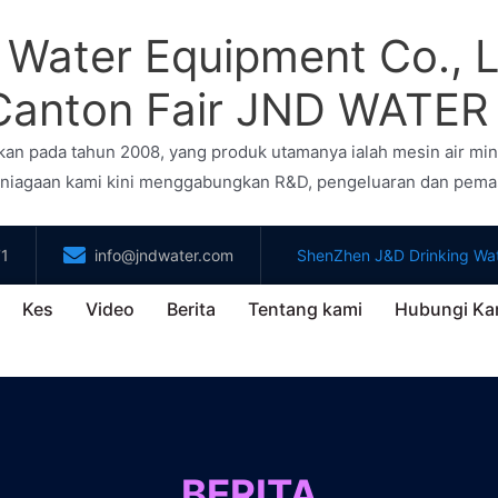
ater Equipment Co., Ltd.
 Canton Fair JND WATER
kan pada tahun 2008, yang produk utamanya ialah mesin air mi
erniagaan kami kini menggabungkan R&D, pengeluaran dan pem
71
info@jndwater.com
ShenZhen J&D Drinking Wat
Kes
Video
Berita
Tentang kami
Hubungi Ka
BERITA