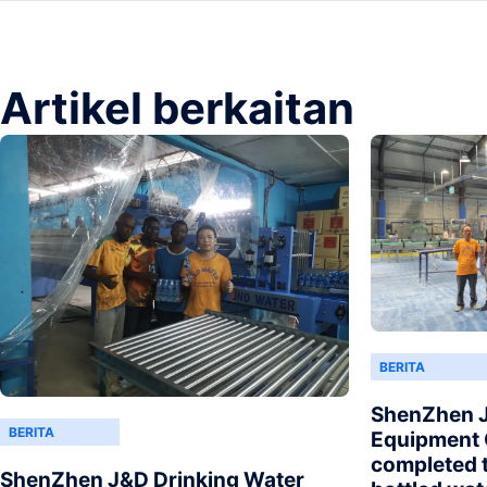
Artikel berkaitan
BERITA
ShenZhen J
BERITA
Equipment C
completed t
ShenZhen J&D Drinking Water