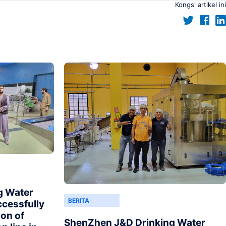
Kongsi artikel ini
g Water
BERITA
ccessfully
ion of
ShenZhen J&D Drinking Water