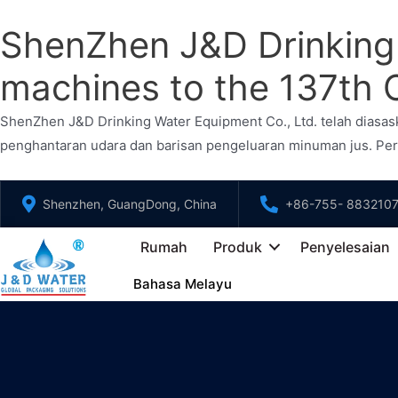
ShenZhen J&D Drinking W
machines to the 137th
ShenZhen J&D Drinking Water Equipment Co., Ltd. telah diasas
penghantaran udara dan barisan pengeluaran minuman jus. P
Langkau
Shenzhen, GuangDong, China
+86-755- 883210
ke
kandungan
Rumah
Produk
Penyelesaian
Bahasa Melayu