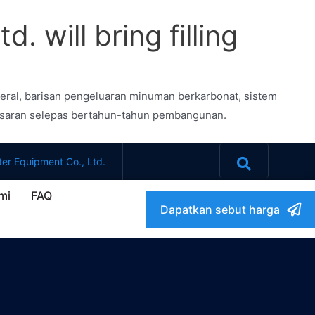
 will bring filling
neral, barisan pengeluaran minuman berkarbonat, sistem
asaran selepas bertahun-tahun pembangunan.
er Equipment Co., Ltd.
mi
FAQ
Dapatkan sebut harga