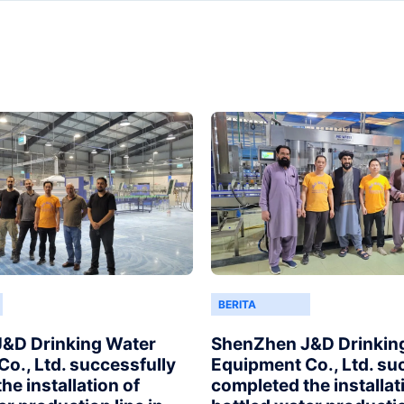
BERITA
&D Drinking Water
ShenZhen J&D Drinkin
o., Ltd. successfully
Equipment Co., Ltd. su
he installation of
completed the installat