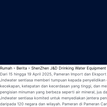
Rumah
Berita
ShenZhen J&D Drinking Water Equipment Co.
»
»
Dari 15 hingga 19 April 2025, Pameran Import dan Eksport
Jndwater sentiasa memberi tumpuan kepada penyelidikan 
kecekapan, ketepatan dan kecerdasan yang tinggi, dan mem
pengisian minuman yang berbeza seperti air mineral, jus 
Jndwater sentiasa komited untuk menyediakan jentera peng
daripada 120 negara dan wilayah. Pameran di Pameran Ca