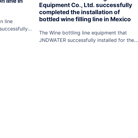
n line in
Equipment Co., Ltd. successfully
completed the installation of
bottled wine filling line in Mexico
n line
uccessfully
The Wine bottling line equipment that
ncludes:
JNDWATER successfully installed for the
ng machine,
customer includes: bottle unscrambler,
elt glue
wine filling machine, sticker labeling
pper, laser
machine, carton packing machine,
 etc.ShenZhen
palletizer machine, and conveyor,
nt Co., Ltd.
etc.ShenZhen J&D Drinking Water
 such as
Equipment Co., Ltd. also offers turnkey
e, 5L bottled
projects such as bottled water production
line, 5L bottled water production line, 5
gallon bottled water production…