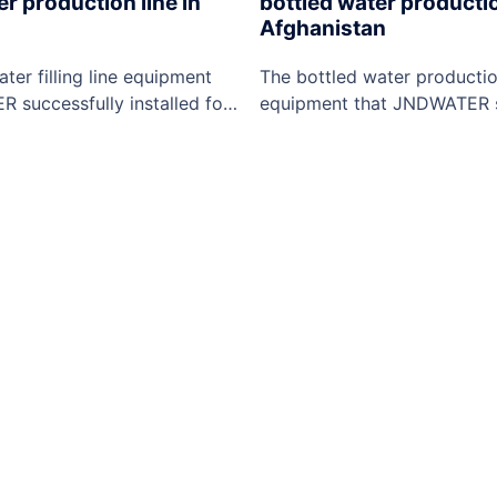
er production line in
bottled water productio
Afghanistan
ter filling line equipment
The bottled water productio
 successfully installed for
equipment that JNDWATER s
includes: pet bottle blowing
installed for the customer i
 filling machine, Sleeve
Automatic PET bottle blowi
ine, shrink wrap machine,
water filling machine, hot m
 machine, conveyor,
labeling machine, shrink wra
J&D Drinking Water
marking machine, conveyor,
 Ltd. also offers turnkey
J&D Drinking Water Equipme
 as bottled water production
also offers turnkey projects
ed water production line, 5
bottled water production lin
water production line,…