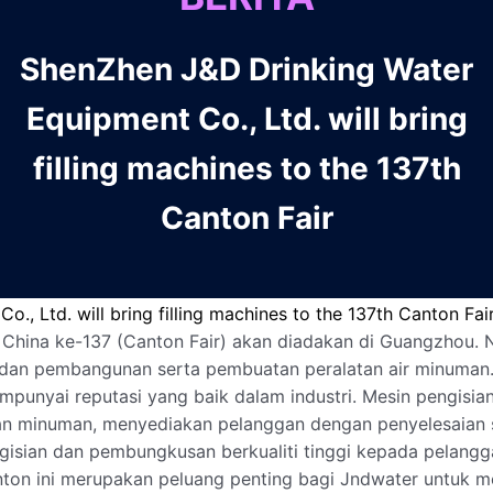
ShenZhen J&D Drinking Water
Equipment Co., Ltd. will bring
filling machines to the 137th
Canton Fair
, Ltd. will bring filling machines to the 137th Canton Fai
 China ke-137 (Canton Fair) akan diadakan di Guangzhou. N
dan pembangunan serta pembuatan peralatan air minuman. 
punyai reputasi yang baik dalam industri. Mesin pengisia
dan minuman, menyediakan pelanggan dengan penyelesaian s
isian dan pembungkusan berkualiti tinggi kepada pelanggan
nton ini merupakan peluang penting bagi Jndwater untuk 