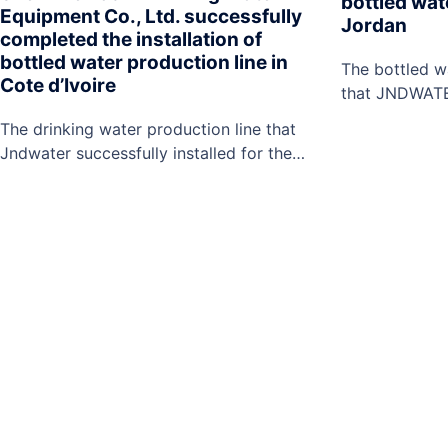
bottled wat
Equipment Co., Ltd. successfully
Jordan
completed the installation of
bottled water production line in
The bottled wa
Cote d’Ivoire
that JNDWATER
the customer 
The drinking water production line that
machine, water
Jndwater successfully installed for the
Labeling Mach
customer includes: Pure water
laser marking
machine,Aseptic tank,Ozone mixer,Dosing
etc.ShenZhen 
system,Uv water sterilizer,Water
Equipment Co.,
Softener,Stainless steel water tank,Pet
projects such
stretch blow molding machine,Bottled
line, 5L bottl
water filling machine,Shrink sleeve
gallon…
machine,Shrink wrap machine,Laser
marking machine. ShenZhen J&D Drinking
Water Equipment Co., Ltd. also offers
turnkey projects such as bottled water
production line,…