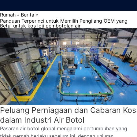
Rumah
Berita
»
»
Panduan Terperinci untuk Memilih Pengilang OEM yang
Betul untuk kos loji pembotolan air
Peluang Perniagaan dan Cabaran Kos
dalam Industri Air Botol
Pasaran air botol global mengalami pertumbuhan yang
tidak pernah berlaku sebelum ini, dengan unjuran