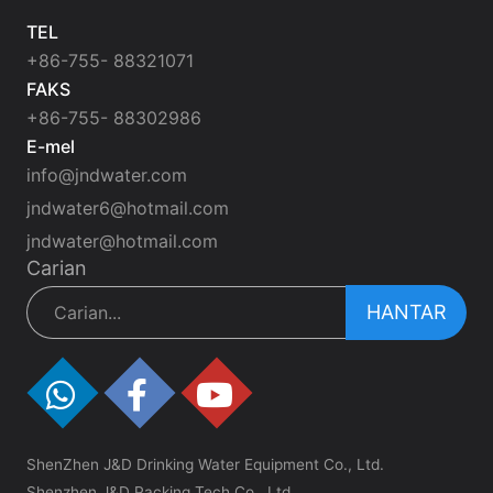
TEL
+86-755- 88321071
FAKS
+86-755- 88302986
E-mel
info@jndwater.com
jndwater6@hotmail.com
jndwater@hotmail.com
Carian
HANTAR
ShenZhen J&D Drinking Water Equipment Co., Ltd.
Shenzhen J&D Packing Tech Co., Ltd.