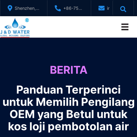
Langkau
Shenzhen,
+86-755-
info@jndwater
ke
GuangDong,
88321071
kandungan
China
BERITA
Panduan Terperinci
untuk Memilih Pengilang
OEM yang Betul untuk
kos loji pembotolan air