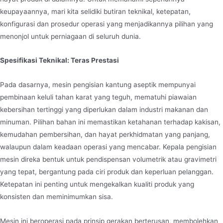
Mesin pengisian beg aseptik
keupayaannya, mari kita selidiki butiran teknikal, ketepatan,
Siri Jndwater, termasuk mesin pengisian beg
konfigurasi dan prosedur operasi yang menjadikannya pilihan yang
aseptik, pengisi beg aseptik dan mesin pengisian
menonjol untuk perniagaan di seluruh dunia.
kantung aseptik, sesuai untuk pengisian cecair
Spesifikasi Teknikal: Teras Prestasi
aseptik. Dalam industri seperti makanan, minuman
dan farmaseutikal, di mana kemandulan produk
Pada dasarnya, mesin pengisian kantung aseptik mempunyai
tidak boleh dirunding, mesin ini memastikan proses
pembinaan keluli tahan karat yang teguh, mematuhi piawaian
pengisian yang lancar dan bersih. Dengan
kebersihan tertinggi yang diperlukan dalam industri makanan dan
mengekalkan persekitaran aseptik yang berterusan
minuman. Pilihan bahan ini memastikan ketahanan terhadap kakisan,
sepanjang pengeluaran, ia
kemudahan pembersihan, dan hayat perkhidmatan yang panjang,
walaupun dalam keadaan operasi yang mencabar. Kepala pengisian
mesin direka bentuk untuk pendispensan volumetrik atau gravimetri
yang tepat, bergantung pada ciri produk dan keperluan pelanggan.
Ketepatan ini penting untuk mengekalkan kualiti produk yang
konsisten dan meminimumkan sisa.
Mesin ini beroperasi pada prinsip gerakan berterusan, membolehkan