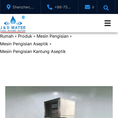
Langkau
Shenzhen,
+86-755-
info@jndwater
ke
GuangDong,
88321071
kandungan
China
Rumah
Produk
Mesin Pengisian
»
»
»
Mesin Pengisian Aseptik
»
Mesin Pengisian Kantung Aseptik