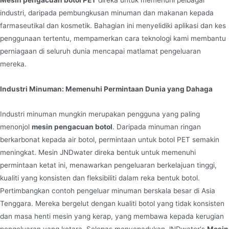
Mesin pengacuan botol PET
direka untuk memenuhi pelbagai
Mesin meniup botol air Jndwater ialah proses di
industri, daripada pembungkusan minuman dan makanan kepada
mana prabentuk termoplastik berongga dinaikkan
farmaseutikal dan kosmetik. Bahagian ini menyelidiki aplikasi dan kes
dalam acuan tertutup untuk menjadikan bentuknya
penggunaan tertentu, mempamerkan cara teknologi kami membantu
konsisten dengan bentuk rongga acuan. Dengan
perniagaan di seluruh dunia mencapai matlamat pengeluaran
mereka.
mesin peniup botol PET siri JND WATER kami,
anda boleh membuat bekas plastik pelbagai
Industri Minuman: Memenuhi Permintaan Dunia yang Dahaga
bentuk dengan mudah. Botol PET yang dihasilkan
boleh
Industri minuman mungkin merupakan pengguna yang paling
menonjol
mesin pengacuan botol
. Daripada minuman ringan
berkarbonat kepada air botol, permintaan untuk botol PET semakin
meningkat. Mesin JNDwater direka bentuk untuk memenuhi
permintaan ketat ini, menawarkan pengeluaran berkelajuan tinggi,
kualiti yang konsisten dan fleksibiliti dalam reka bentuk botol.
Pertimbangkan contoh pengeluar minuman berskala besar di Asia
Tenggara. Mereka bergelut dengan kualiti botol yang tidak konsisten
dan masa henti mesin yang kerap, yang membawa kepada kerugian