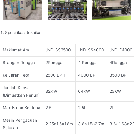
4. Spesifikasi teknikal
Maklumat Am
JND-SS2500
JND-SS4000
JND-E4000
Bilangan Rongga
2Rongga
4 Rongga
4Rongga
Keluaran Teori
2500 BPH
4000 BPH
3500 BPH
Jumlah Kuasa
32KW
64KW
25KW
(Dimuatkan Penuh)
Max.IsinamKontena
2.5L
2.5L
2L
Mesin Pengacuan
2.25×1.5×1.8m
3.8×1.5×2.7m
3.6×1.63×2
Pukulan