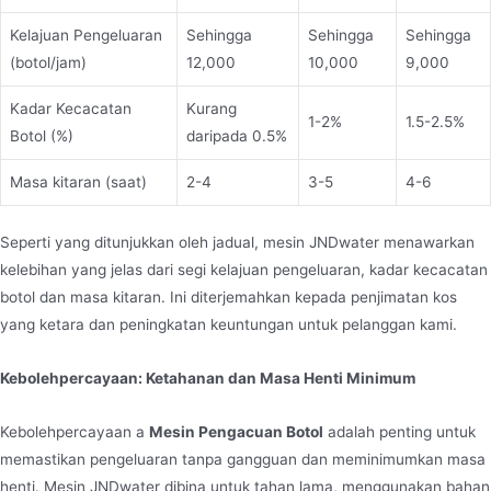
Kelajuan Pengeluaran
Sehingga
Sehingga
Sehingga
(botol/jam)
12,000
10,000
9,000
Kadar Kecacatan
Kurang
1-2%
1.5-2.5%
Botol (%)
daripada 0.5%
Masa kitaran (saat)
2-4
3-5
4-6
Seperti yang ditunjukkan oleh jadual, mesin JNDwater menawarkan
kelebihan yang jelas dari segi kelajuan pengeluaran, kadar kecacatan
botol dan masa kitaran. Ini diterjemahkan kepada penjimatan kos
yang ketara dan peningkatan keuntungan untuk pelanggan kami.
Kebolehpercayaan: Ketahanan dan Masa Henti Minimum
Kebolehpercayaan a
Mesin Pengacuan Botol
adalah penting untuk
memastikan pengeluaran tanpa gangguan dan meminimumkan masa
henti. Mesin JNDwater dibina untuk tahan lama, menggunakan bahan