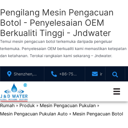
Pengilang Mesin Pengacuan
Botol - Penyelesaian OEM
Berkualiti Tinggi - Jndwater
Temui mesin pengacuan botol terkemuka daripada pengeluar
terkemuka. Penyelesaian OEM berkualiti kami memastikan ketepatan
dan ketahanan. Terokai rangkaian kami sekarang – Jndwater.
Langkau
Shenzhen,
+86-755-
info@jndwater
ke
GuangDong,
88321071
kandungan
China
Rumah
Produk
Mesin Pengacuan Pukulan
»
»
»
Mesin Pengacuan Pukulan Auto
Mesin Pengacuan Botol
»