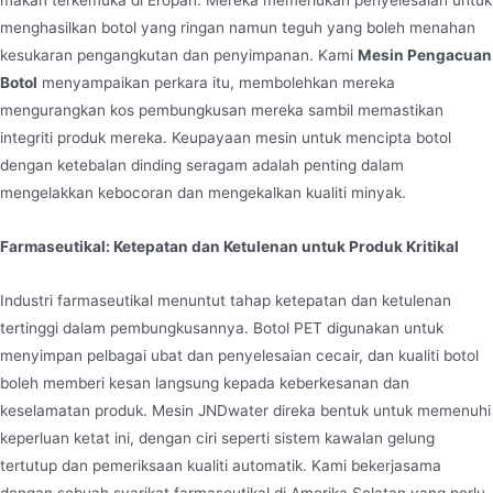
makan terkemuka di Eropah. Mereka memerlukan penyelesaian untuk
menghasilkan botol yang ringan namun teguh yang boleh menahan
kesukaran pengangkutan dan penyimpanan. Kami
Mesin Pengacuan
Botol
menyampaikan perkara itu, membolehkan mereka
mengurangkan kos pembungkusan mereka sambil memastikan
integriti produk mereka. Keupayaan mesin untuk mencipta botol
dengan ketebalan dinding seragam adalah penting dalam
mengelakkan kebocoran dan mengekalkan kualiti minyak.
Farmaseutikal: Ketepatan dan Ketulenan untuk Produk Kritikal
Industri farmaseutikal menuntut tahap ketepatan dan ketulenan
tertinggi dalam pembungkusannya. Botol PET digunakan untuk
menyimpan pelbagai ubat dan penyelesaian cecair, dan kualiti botol
boleh memberi kesan langsung kepada keberkesanan dan
keselamatan produk. Mesin JNDwater direka bentuk untuk memenuhi
keperluan ketat ini, dengan ciri seperti sistem kawalan gelung
tertutup dan pemeriksaan kualiti automatik. Kami bekerjasama
dengan sebuah syarikat farmaseutikal di Amerika Selatan yang perlu