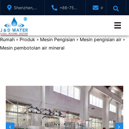
Langkau
Shenzhen,
+86-755-
info@jndwater
ke
GuangDong,
88321071
kandungan
China
Rumah
Produk
Mesin Pengisian
Mesin pengisian air
»
»
»
»
Mesin pembotolan air mineral