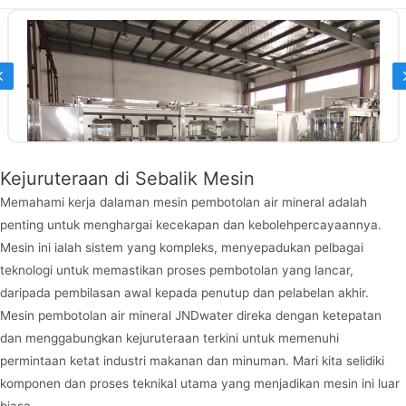
Previous
Kejuruteraan di Sebalik Mesin
Memahami kerja dalaman mesin pembotolan air mineral adalah
penting untuk menghargai kecekapan dan kebolehpercayaannya.
Mesin ini ialah sistem yang kompleks, menyepadukan pelbagai
teknologi untuk memastikan proses pembotolan yang lancar,
daripada pembilasan awal kepada penutup dan pelabelan akhir.
Mesin Pengisian Balang 20 Liter
Mesin pembotolan air mineral JNDwater direka dengan ketepatan
Mesin pengisian balang Jndwater 20 liter ialah
dan menggabungkan kejuruteraan terkini untuk memenuhi
peralatan automatik yang cekap yang direka untuk
permintaan ketat industri makanan dan minuman. Mari kita selidiki
air botol berkapasiti besar, mesin pembotolan 5
komponen dan proses teknikal utama yang menjadikan mesin ini luar