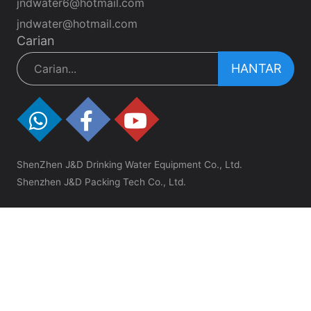
jndwater6@hotmail.com
jndwater@hotmail.com
Carian
HANTAR
ShenZhen J&D Drinking Water Equipment Co., Ltd.
Shenzhen J&D Packing Tech Co., Ltd.