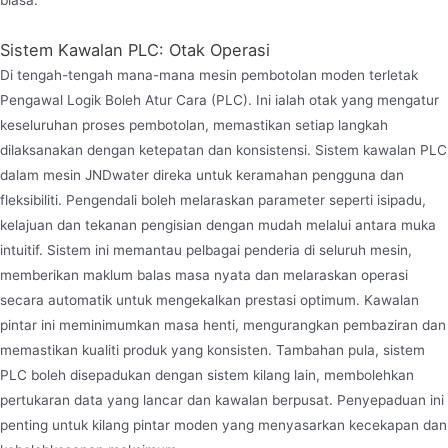
biasa.
gelen yang sesuai untuk pengeluaran bersepadu
pembersihan, pengisian dan penutup tong PC 20
Sistem Kawalan PLC: Otak Operasi
liter dan tong PET
Di tengah-tengah mana-mana mesin pembotolan moden terletak
Pengawal Logik Boleh Atur Cara (PLC). Ini ialah otak yang mengatur
keseluruhan proses pembotolan, memastikan setiap langkah
dilaksanakan dengan ketepatan dan konsistensi. Sistem kawalan PLC
dalam mesin JNDwater direka untuk keramahan pengguna dan
fleksibiliti. Pengendali boleh melaraskan parameter seperti isipadu,
kelajuan dan tekanan pengisian dengan mudah melalui antara muka
intuitif. Sistem ini memantau pelbagai penderia di seluruh mesin,
memberikan maklum balas masa nyata dan melaraskan operasi
secara automatik untuk mengekalkan prestasi optimum. Kawalan
pintar ini meminimumkan masa henti, mengurangkan pembaziran dan
memastikan kualiti produk yang konsisten. Tambahan pula, sistem
PLC boleh disepadukan dengan sistem kilang lain, membolehkan
pertukaran data yang lancar dan kawalan berpusat. Penyepaduan ini
penting untuk kilang pintar moden yang menyasarkan kecekapan dan