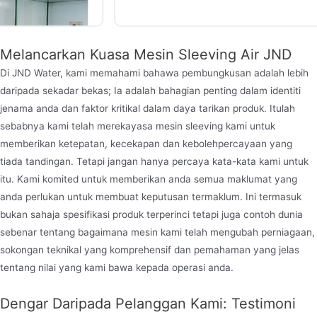
Melancarkan Kuasa Mesin Sleeving Air JND
Di JND Water, kami memahami bahawa pembungkusan adalah lebih
daripada sekadar bekas; Ia adalah bahagian penting dalam identiti
jenama anda dan faktor kritikal dalam daya tarikan produk. Itulah
sebabnya kami telah merekayasa mesin sleeving kami untuk
memberikan ketepatan, kecekapan dan kebolehpercayaan yang
Mengecutkan Mesin Label Lengan
tiada tandingan. Tetapi jangan hanya percaya kata-kata kami untuk
Mesin pelabelan lengan dua kepala automatik
itu. Kami komited untuk memberikan anda semua maklumat yang
Jndwater terutamanya sesuai untuk keperluan satu
anda perlukan untuk membuat keputusan termaklum. Ini termasuk
jenis lengan botol dengan dua label, seperti label
bukan sahaja spesifikasi produk terperinci tetapi juga contoh dunia
sebenar tentang bagaimana mesin kami telah mengubah perniagaan,
lengan pada badan botol terlebih dahulu dan
sokongan teknikal yang komprehensif dan pemahaman yang jelas
kemudian label lengan pada mulut botol, dsb.,
tentang nilai yang kami bawa kepada operasi anda.
untuk meningkatkan kecekapan pengeluaran!
Kesemuanya diperbuat daripada bahan keluli tahan
Dengar Daripada Pelanggan Kami: Testimoni