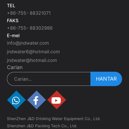
TEL
+86-755- 88321071
FAKS
+86-755- 88302986
E-mel
info@jndwater.com
jndwater6@hotmail.com
jndwater@hotmail.com
Carian
HANTAR
ShenZhen J&D Drinking Water Equipment Co., Ltd.
Shenzhen J&D Packing Tech Co., Ltd.