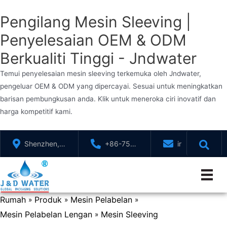
Pengilang Mesin Sleeving |
Penyelesaian OEM & ODM
Berkualiti Tinggi - Jndwater
Temui penyelesaian mesin sleeving terkemuka oleh Jndwater,
pengeluar OEM & ODM yang dipercayai. Sesuai untuk meningkatkan
barisan pembungkusan anda. Klik untuk meneroka ciri inovatif dan
harga kompetitif kami.
Langkau
Shenzhen,
+86-755-
info@jndwater
ke
GuangDong,
88321071
kandungan
China
Rumah
Produk
Mesin Pelabelan
»
»
»
Mesin Pelabelan Lengan
Mesin Sleeving
»