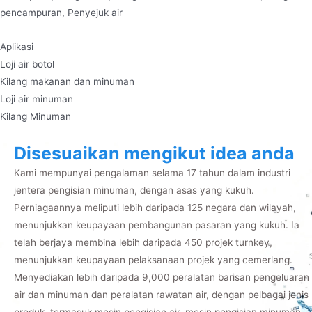
pencampuran, Penyejuk air
Aplikasi
Loji air botol
Kilang makanan dan minuman
Loji air minuman
Kilang Minuman
Disesuaikan mengikut idea anda
Kami mempunyai pengalaman selama 17 tahun dalam industri
jentera pengisian minuman, dengan asas yang kukuh.
Perniagaannya meliputi lebih daripada 125 negara dan wilayah,
menunjukkan keupayaan pembangunan pasaran yang kukuh. Ia
telah berjaya membina lebih daripada 450 projek turnkey,
menunjukkan keupayaan pelaksanaan projek yang cemerlang.
Menyediakan lebih daripada 9,000 peralatan barisan pengeluaran
air dan minuman dan peralatan rawatan air, dengan pelbagai jenis