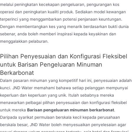
melalui peningkatan kecekapan pengeluaran, pengurangan kos
operasi dan peningkatan kualiti produk. Sediakan model kewangan
terperinci yang menggambarkan potensi penjanaan keuntungan.
Dengan membentangkan kes yang menarik berdasarkan bukti dunia
sebenar, anda boleh memberi inspirasi kepada keyakinan dan
menggalakkan pelaburan.
Pilihan Penyesuaian dan Konfigurasi Fleksibel
untuk Barisan Pengeluaran Minuman
Berkarbonat
Dalam pasaran minuman yang kompetitif hari ini, penyesuaian adalah
kunci. JND Water memahami bahawa setiap pelanggan mempunyai
keperluan dan keperluan yang unik. Itulah sebabnya mereka
menawarkan pelbagai pilihan penyesuaian dan konfigurasi fleksibel
untuk mereka
Barisan pengeluaran minuman berkarbonat
.
Daripada syarikat permulaan berskala kecil kepada perusahaan
berskala besar, JND Water boleh menyesuaikan penyelesaian agar