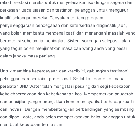
rekod prestasi mereka untuk menyelesaikan isu dengan segera dan
berkesan? Baca ulasan dan testimoni pelanggan untuk mengukur
kualiti sokongan mereka. Tanyakan tentang program
penyelenggaraan pencegahan dan ketersediaan diagnostik jauh,
yang boleh membantu mengenal pasti dan menangani masalah yang
berpotensi sebelum ia meningkat. Sistem sokongan selepas jualan
yang teguh boleh menjimatkan masa dan wang anda yang besar
dalam jangka masa panjang.
Untuk membina kepercayaan dan kredibiliti, gabungkan testimoni
pelanggan dan penilaian profesional. Serlahkan contoh di mana
peralatan JND Water telah mengatasi pesaing dari segi kecekapan,
kebolehpercayaan dan keberkesanan kos. Mempamerkan anugerah
dan pensijilan yang menunjukkan komitmen syarikat terhadap kualiti
dan inovasi. Dengan membentangkan perbandingan yang seimbang
dan dipacu data, anda boleh memperkasakan bakal pelanggan untuk
membuat keputusan termaklum.