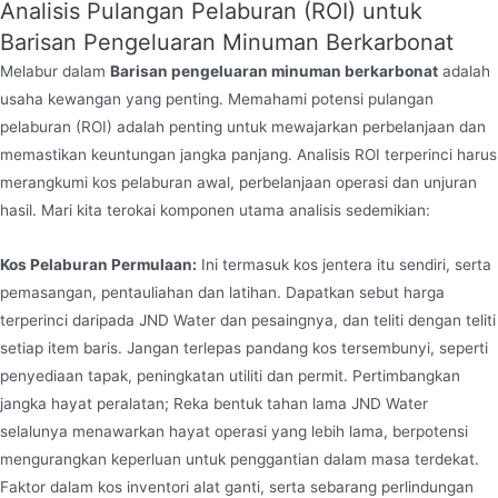
Analisis Pulangan Pelaburan (ROI) untuk
Barisan Pengeluaran Minuman Berkarbonat
Melabur dalam
Barisan pengeluaran minuman berkarbonat
adalah
usaha kewangan yang penting. Memahami potensi pulangan
pelaburan (ROI) adalah penting untuk mewajarkan perbelanjaan dan
memastikan keuntungan jangka panjang. Analisis ROI terperinci harus
merangkumi kos pelaburan awal, perbelanjaan operasi dan unjuran
hasil. Mari kita terokai komponen utama analisis sedemikian:
Kos Pelaburan Permulaan:
Ini termasuk kos jentera itu sendiri, serta
pemasangan, pentauliahan dan latihan. Dapatkan sebut harga
terperinci daripada JND Water dan pesaingnya, dan teliti dengan teliti
setiap item baris. Jangan terlepas pandang kos tersembunyi, seperti
penyediaan tapak, peningkatan utiliti dan permit. Pertimbangkan
jangka hayat peralatan; Reka bentuk tahan lama JND Water
selalunya menawarkan hayat operasi yang lebih lama, berpotensi
mengurangkan keperluan untuk penggantian dalam masa terdekat.
Faktor dalam kos inventori alat ganti, serta sebarang perlindungan