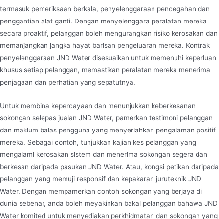
termasuk pemeriksaan berkala, penyelenggaraan pencegahan dan
penggantian alat ganti. Dengan menyelenggara peralatan mereka
secara proaktif, pelanggan boleh mengurangkan risiko kerosakan dan
memanjangkan jangka hayat barisan pengeluaran mereka. Kontrak
penyelenggaraan JND Water disesuaikan untuk memenuhi keperluan
khusus setiap pelanggan, memastikan peralatan mereka menerima
penjagaan dan perhatian yang sepatutnya.
Untuk membina kepercayaan dan menunjukkan keberkesanan
sokongan selepas jualan JND Water, pamerkan testimoni pelanggan
dan maklum balas pengguna yang menyerlahkan pengalaman positif
mereka. Sebagai contoh, tunjukkan kajian kes pelanggan yang
mengalami kerosakan sistem dan menerima sokongan segera dan
berkesan daripada pasukan JND Water. Atau, kongsi petikan daripada
pelanggan yang memuji responsif dan kepakaran juruteknik JND
Water. Dengan mempamerkan contoh sokongan yang berjaya di
dunia sebenar, anda boleh meyakinkan bakal pelanggan bahawa JND
Water komited untuk menyediakan perkhidmatan dan sokongan yang