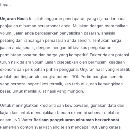
tepat.
Unjuran Hasil:
Ini ialah anggaran pendapatan yang dijana daripada
penjualan minuman berkarbonat anda. Mulakan dengan meramalkan
volum jualan anda berdasarkan penyelidikan pasaran, analisis
pesaing dan rancangan pemasaran anda sendiri. Tentukan harga
jualan anda seunit, dengan mengambil kira kos pengeluaran,
permintaan pasaran dan harga yang kompetitif. Faktor dalam potensi
turun naik dalam volum jualan disebabkan oleh bermusim, keadaan
ekonomi dan perubahan pilihan pengguna. Unjuran hasil yang realistik
adalah penting untuk mengira potensi ROI. Pertimbangkan senario
yang berbeza, seperti kes terbaik, kes terburuk, dan kemungkinan
besar, untuk menilai julat hasil yang mungkin.
Untuk meningkatkan kredibiliti dan kewibawaan, gunakan data dan
kajian kes untuk menunjukkan faedah ekonomi sebenar melabur
dalam JND Water
Barisan pengeluaran minuman berkarbonat
.
Pamerkan contoh syarikat yang telah mencapai ROI yang ketara