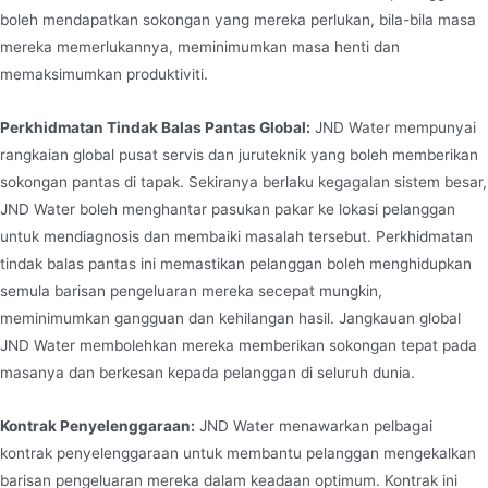
boleh mendapatkan sokongan yang mereka perlukan, bila-bila masa
mereka memerlukannya, meminimumkan masa henti dan
memaksimumkan produktiviti.
Perkhidmatan Tindak Balas Pantas Global:
JND Water mempunyai
rangkaian global pusat servis dan juruteknik yang boleh memberikan
sokongan pantas di tapak. Sekiranya berlaku kegagalan sistem besar,
JND Water boleh menghantar pasukan pakar ke lokasi pelanggan
untuk mendiagnosis dan membaiki masalah tersebut. Perkhidmatan
tindak balas pantas ini memastikan pelanggan boleh menghidupkan
semula barisan pengeluaran mereka secepat mungkin,
meminimumkan gangguan dan kehilangan hasil. Jangkauan global
JND Water membolehkan mereka memberikan sokongan tepat pada
masanya dan berkesan kepada pelanggan di seluruh dunia.
Kontrak Penyelenggaraan:
JND Water menawarkan pelbagai
kontrak penyelenggaraan untuk membantu pelanggan mengekalkan
barisan pengeluaran mereka dalam keadaan optimum. Kontrak ini