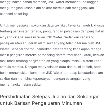
menggunakan bahan mampan, JND Water membantu pelanggan
mengurangkan kesan alam sekitar mereka dan menggalakkan
ekonomi pekeliling.
Untuk menyediakan sokongan data teknikal, tawarkan metrik khusus
tentang penjimatan tenaga, pengurangan pelepasan dan penjimatan
air yang dicapai melalui talian JND Water. Serlahkan sebarang
pensijilan atau anugerah alam sekitar yang telah diterima oleh JND
Water. Sebagai contoh, pamerkan data tentang kecekapan tenaga
mesin pengisian mereka berbanding sistem tradisional. Atau, berikan
maklumat tentang penjimatan air yang dicapai melalui sistem kitar
semula mereka. Dengan menyediakan data dan bukti konkrit, anda
boleh menunjukkan komitmen JND Water terhadap kelestarian alam
sekitar dan membina kepercayaan dengan pelanggan yang
mementingkan alam sekitar.
Perkhidmatan Selepas Jualan dan Sokongan
untuk Barisan Pengeluaran Minuman