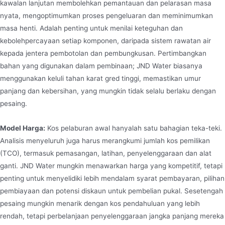
kawalan lanjutan membolehkan pemantauan dan pelarasan masa
nyata, mengoptimumkan proses pengeluaran dan meminimumkan
masa henti. Adalah penting untuk menilai keteguhan dan
kebolehpercayaan setiap komponen, daripada sistem rawatan air
kepada jentera pembotolan dan pembungkusan. Pertimbangkan
bahan yang digunakan dalam pembinaan; JND Water biasanya
menggunakan keluli tahan karat gred tinggi, memastikan umur
panjang dan kebersihan, yang mungkin tidak selalu berlaku dengan
pesaing.
Model Harga:
Kos pelaburan awal hanyalah satu bahagian teka-teki.
Analisis menyeluruh juga harus merangkumi jumlah kos pemilikan
(TCO), termasuk pemasangan, latihan, penyelenggaraan dan alat
ganti. JND Water mungkin menawarkan harga yang kompetitif, tetapi
penting untuk menyelidiki lebih mendalam syarat pembayaran, pilihan
pembiayaan dan potensi diskaun untuk pembelian pukal. Sesetengah
pesaing mungkin menarik dengan kos pendahuluan yang lebih
rendah, tetapi perbelanjaan penyelenggaraan jangka panjang mereka