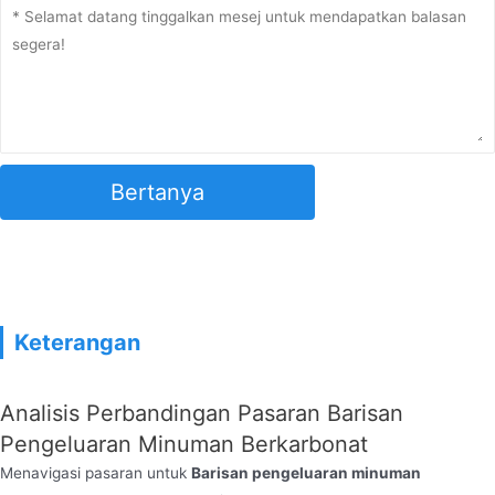
Bertanya
Barisan pengeluaran minuman
berkarbonat penerangan terperinci
Keterangan
Analisis Perbandingan Pasaran Barisan
Pengeluaran Minuman Berkarbonat
Menavigasi pasaran untuk
Barisan pengeluaran minuman