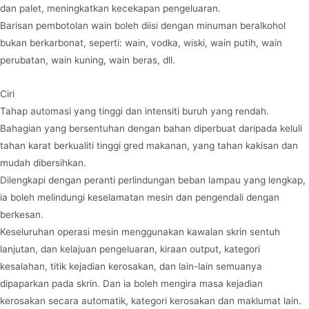
dan palet, meningkatkan kecekapan pengeluaran.
Barisan pembotolan wain boleh diisi dengan minuman beralkohol
bukan berkarbonat, seperti: wain, vodka, wiski, wain putih, wain
perubatan, wain kuning, wain beras, dll.
Ciri
Tahap automasi yang tinggi dan intensiti buruh yang rendah.
Bahagian yang bersentuhan dengan bahan diperbuat daripada keluli
tahan karat berkualiti tinggi gred makanan, yang tahan kakisan dan
mudah dibersihkan.
Dilengkapi dengan peranti perlindungan beban lampau yang lengkap,
ia boleh melindungi keselamatan mesin dan pengendali dengan
berkesan.
Keseluruhan operasi mesin menggunakan kawalan skrin sentuh
lanjutan, dan kelajuan pengeluaran, kiraan output, kategori
kesalahan, titik kejadian kerosakan, dan lain-lain semuanya
dipaparkan pada skrin. Dan ia boleh mengira masa kejadian
kerosakan secara automatik, kategori kerosakan dan maklumat lain.