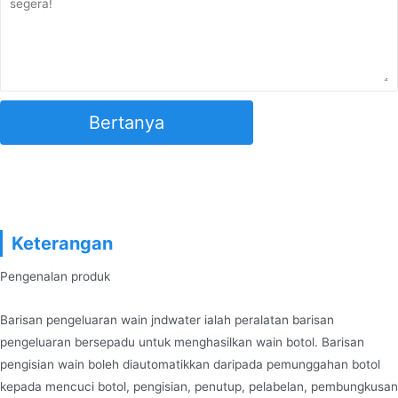
Bertanya
Pembotolan wain (pengisian)
penerangan terperinci
Keterangan
Pengenalan produk
Barisan pengeluaran wain jndwater ialah peralatan barisan
pengeluaran bersepadu untuk menghasilkan wain botol. Barisan
pengisian wain boleh diautomatikkan daripada pemunggahan botol
kepada mencuci botol, pengisian, penutup, pelabelan, pembungkusan