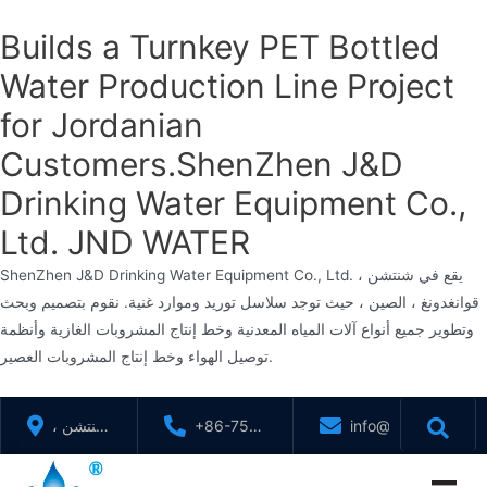
Builds a Turnkey PET Bottled
Water Production Line Project
for Jordanian
Customers.ShenZhen J&D
Drinking Water Equipment Co.,
Ltd. JND WATER
ShenZhen J&D Drinking Water Equipment Co., Ltd. يقع في شنتشن ،
قوانغدونغ ، الصين ، حيث توجد سلاسل توريد وموارد غنية. نقوم بتصميم وبحث
وتطوير جميع أنواع آلات المياه المعدنية وخط إنتاج المشروبات الغازية وأنظمة
توصيل الهواء وخط إنتاج المشروبات العصير.
تخطي
info@jndwater.com
+86-755-
شنتشن ،
إلى
88321071
قوانغدونغ
المحتوى
، الصين