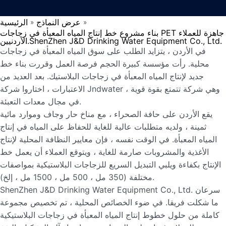
عرض النماذج
الرئيسية
»
»
بناء مشروع خط إنتاج المياه المعبأة في زجاجات PET جاهزة للعملاء
الأردنيين.ShenZhen J&D Drinking Water Equipment Co., Ltd.
في الأردن ، يتزايد الطلب على سوق المياه المعبأة في زجاجات
محلية. رأت مؤسسة كبيرة الحجم فرصة العمل وقررت بناء خط
جديد لإنتاج المياه المعبأة في زجاجات البلاستيك. بعد العديد من
الاعتبارات ، اختاروا شركة Jndwater ، وهي شركة تتمتع بقوة قوية
في مجال معدات التعبئة.
يقع الأردن على حافة الصحراء ، مع مناخ حار وجاف وموارد مائية
ثمينة ، ولديه متطلبات عالية للغاية للحفاظ على المياه في إنتاج
المياه المعبأة. في الوقت نفسه ، فإن معايير النظافة المحلية لإنتاج
الأغذية والمشروبات صارمة للغاية ، ويتوقع العملاء أن يعمل خط
الإنتاج بكفاءة ويلبي التبديل السريع للزجاجات البلاستيكية بمواصفات
مختلفة (350 مل ، 500 مل ، 1500 مل ، إلخ).
ShenZhen J&D Drinking Water Equipment Co., Ltd. سرعان
ما شكلت فريقا. في ضوء الخصائص المحلية ، تم تخصيص مجموعة
كاملة من حلول خطوط إنتاج المياه المعبأة في زجاجات البلاستيكية