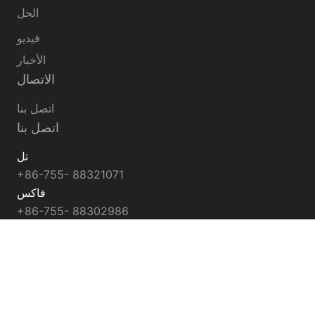
الحل
فيديو
الأخبار
الاتصال
اتصل بنا
اتصل بنا
تل
+86-755- 88321071
فاكس
+86-755- 88302986
البريد الإلكتروني
info@jndwater.com
jndwater6@hotmail.com
jndwater@hotmail.com
بحث