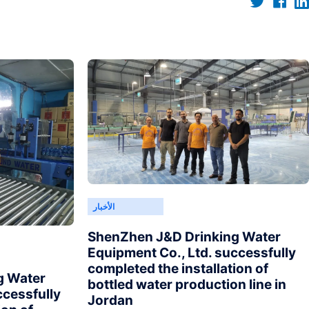
الأخبار
ShenZhen J&D Drinking Water
Equipment Co., Ltd. successfully
completed the installation of
g Water
bottled water production line in
ccessfully
Jordan