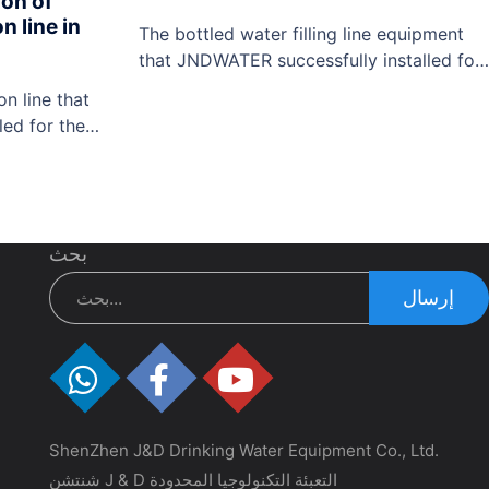
ion of
n line in
The bottled water filling line equipment
that JNDWATER successfully installed for
the customer includes: pet bottle blowing
n line that
machine, water filling machine, Sleeve
led for the
Labeling Machine, shrink wrap machine,
er
laser marking machine, conveyor,
 mixer,Dosing
etc.ShenZhen J&D Drinking Water
ater
Equipment Co., Ltd. also offers turnkey
er tank,Pet
projects such as bottled water production
بحث
ne,Bottled
line, 5L bottled water production line, 5
 sleeve
gallon…
إرسال
e,Laser
 J&D Drinking
lso offers
ttled water
ShenZhen J&D Drinking Water Equipment Co., Ltd.
شنتشن J & D التعبئة التكنولوجيا المحدودة