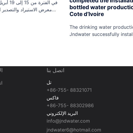
completed the installat
bottled water productio
Cote d’Ivoire
في قوانغتشو. رقم كشكنا هو
The drinking water productio
ع معدات مياه الشرب. تتميز
Jndwater successfully instal
بئة الخاصة بها بخصائص الكفاءة
customer includes: Pure wat
العالية والدقة والذكاء ، ولها ...
machine,Aseptic tank,Ozone
system,Uv water sterilizer,W
Softener,Stainless steel wat
stretch blow molding machi
ال
اتصل بنا
water filling machine,Shrink
تل
نا
machine,Shrink wrap machin
+86-755- 88321071
marking machine. ShenZhen
فاكس
Water Equipment Co., Ltd. a
turnkey projects such as bo
+86-755- 88302986
production line,…
البريد الإلكتروني
info@jndwater.com
jndwater6@hotmail.com