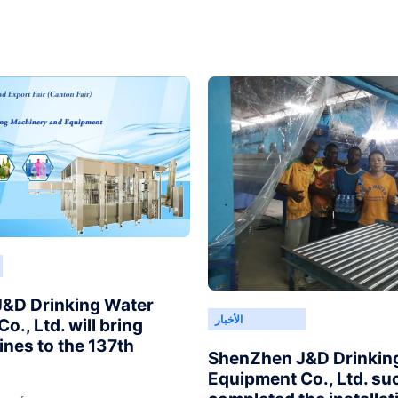
&D Drinking Water
الأخبار
o., Ltd. will bring
ines to the 137th
ShenZhen J&D Drinkin
Equipment Co., Ltd. su