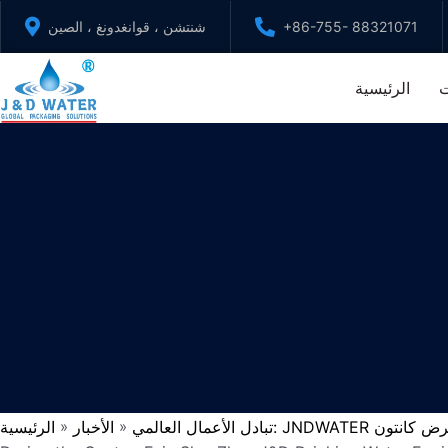
تخطي
شنتشن ، قوانغدونغ ، الصين
+86-755- 88321071
إلى
المحتوى
الرئيسية
م
الرئيسية
الأخبار
تبادل الأعمال العال
»
»