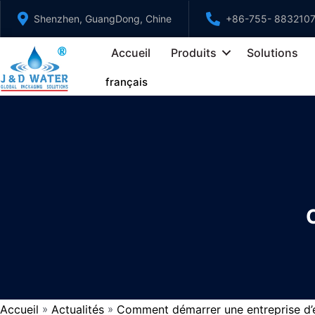
Aller
Shenzhen, GuangDong, Chine
+86-755- 883210
au
contenu
Accueil
Produits
Solutions
français
Accueil
Actualités
Comment démarrer une entreprise d’
»
»