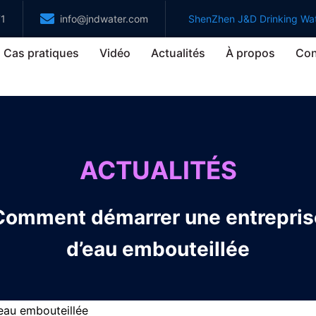
71
info@jndwater.com
ShenZhen J&D Drinking Wat
Cas pratiques
Vidéo
Actualités
À propos
Con
ACTUALITÉS
Comment démarrer une entrepris
d’eau embouteillée
eau embouteillée