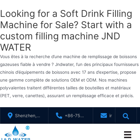
Looking for a Soft Drink Filling
Machine for Sale? Start with a
custom filling machine JND
WATER
Vous êtes à la recherche d’une machine de remplissage de boissons
gazeuses fiable à vendre ? Jndwater, l’un des principaux fournisseurs
chinois d’équipements de boissons avec 17 ans d’expertise, propose
une gamme complète de solutions OEM et ODM. Nos machines
polyvalentes traitent différentes tailles de bouteilles et matériaux
(PET, verre, canettes), assurant un remplissage efficace et précis.
Aller
Shenzhen,
+86-755-
info@jndwater
au
GuangDong,
88321071
contenu
Chine