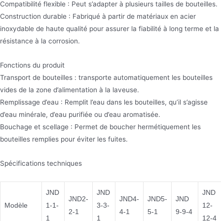
Compatibilité flexible : Peut s’adapter à plusieurs tailles de bouteilles.
Construction durable : Fabriqué à partir de matériaux en acier
inoxydable de haute qualité pour assurer la fiabilité à long terme et la
résistance à la corrosion.
Fonctions du produit
Transport de bouteilles : transporte automatiquement les bouteilles
vides de la zone d’alimentation à la laveuse.
Remplissage d’eau : Remplit l’eau dans les bouteilles, qu’il s’agisse
d’eau minérale, d’eau purifiée ou d’eau aromatisée.
Bouchage et scellage : Permet de boucher hermétiquement les
bouteilles remplies pour éviter les fuites.
Spécifications techniques
JND
JND
JND
JND2-
JND4-
JND5-
JND
Modèle
1-1-
3-3-
12-
2-1
4-1
5-1
9-9-4
1
1
12-4