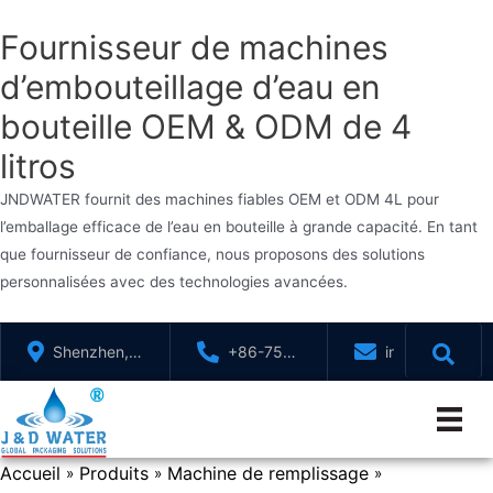
Fournisseur de machines
d’embouteillage d’eau en
bouteille OEM & ODM de 4
litros
JNDWATER fournit des machines fiables OEM et ODM 4L pour
l’emballage efficace de l’eau en bouteille à grande capacité. En tant
que fournisseur de confiance, nous proposons des solutions
personnalisées avec des technologies avancées.
Aller
Shenzhen,
+86-755-
info@jndwater
au
GuangDong,
88321071
contenu
Chine
Accueil
Produits
Machine de remplissage
»
»
»