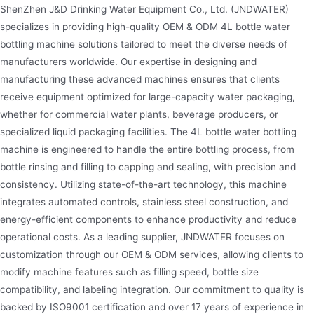
ShenZhen J&D Drinking Water Equipment Co., Ltd. (JNDWATER)
La machine de remplissage d’eau automatique
specializes in providing high-quality OEM & ODM 4L bottle water
Jndwater est utilisée dans la production de
bottling machine solutions tailored to meet the diverse needs of
manufacturers worldwide. Our expertise in designing and
boissons non gazeuses, telles que l’eau minérale et
manufacturing these advanced machines ensures that clients
l’eau purifiée, etc. Le lavage, le remplissage et le
receive equipment optimized for large-capacity water packaging,
bouchage sont intégrés dans une seule machine, la
whether for commercial water plants, beverage producers, or
machine d’embouteillage d’eau minérale convient à
specialized liquid packaging facilities. The 4L bottle water bottling
la bouteille dont la taille est de 3L à 10L.avec 12
machine is engineered to handle the entire bottling process, from
vannes de remplissage de têtes adaptées à l’eau,
bottle rinsing and filling to capping and sealing, with precision and
consistency. Utilizing state-of-the-art technology, this machine
au jus, au lait
integrates automated controls, stainless steel construction, and
energy-efficient components to enhance productivity and reduce
operational costs. As a leading supplier, JNDWATER focuses on
customization through our OEM & ODM services, allowing clients to
modify machine features such as filling speed, bottle size
compatibility, and labeling integration. Our commitment to quality is
backed by ISO9001 certification and over 17 years of experience in