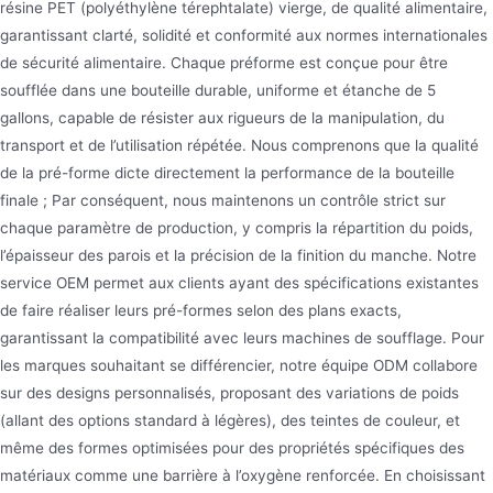
résine PET (polyéthylène térephtalate) vierge, de qualité alimentaire,
bouteille de 5 gallons Bouteilles d’eau de 20 litres
garantissant clarté, solidité et conformité aux normes internationales
et bouchons de bouteille Disponible en modèles
de sécurité alimentaire. Chaque préforme est conçue pour être
450g, 480g, 560g, 630g, 650g, 680g, 700g, 720g,
soufflée dans une bouteille durable, uniforme et étanche de 5
730g, 760g
gallons, capable de résister aux rigueurs de la manipulation, du
transport et de l’utilisation répétée. Nous comprenons que la qualité
de la pré-forme dicte directement la performance de la bouteille
finale ; Par conséquent, nous maintenons un contrôle strict sur
chaque paramètre de production, y compris la répartition du poids,
l’épaisseur des parois et la précision de la finition du manche. Notre
service OEM permet aux clients ayant des spécifications existantes
de faire réaliser leurs pré-formes selon des plans exacts,
garantissant la compatibilité avec leurs machines de soufflage. Pour
les marques souhaitant se différencier, notre équipe ODM collabore
sur des designs personnalisés, proposant des variations de poids
(allant des options standard à légères), des teintes de couleur, et
même des formes optimisées pour des propriétés spécifiques des
matériaux comme une barrière à l’oxygène renforcée. En choisissant