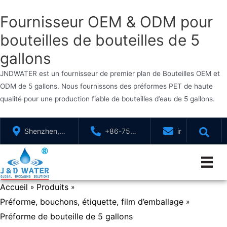
Fournisseur OEM & ODM pour
bouteilles de bouteilles de 5
gallons
JNDWATER est un fournisseur de premier plan de Bouteilles OEM et
ODM de 5 gallons. Nous fournissons des préformes PET de haute
qualité pour une production fiable de bouteilles d’eau de 5 gallons.
Aller
Shenzhen,
+86-755-
info@jndwater
au
GuangDong,
88321071
contenu
Chine
Accueil
Produits
»
»
Préforme, bouchons, étiquette, film d’emballage
»
Préforme de bouteille de 5 gallons