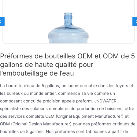
Previous
Préformes de bouteilles OEM et ODM de 5
gallons de haute qualité pour
l’embouteillage de l’eau
La bouteille d’eau de 5 gallons, un incontournable dans les foyers et
les bureaux du monde entier, commence sa vie comme un
Bouteille de 5 gallons
composant conçu de précision appelé preform. JNDWATER,
Bouteille Jndwater de 5 gallons
spécialiste des solutions complètes de production de boissons, offre
d’approvisionnement en fûts PC et PET fabriqués à
des services complets OEM (Original Equipment Manufacturer) et
ODM (Original Design Manufacturer) pour ces préformes critiques de
partir de nouveaux matériaux, avec des capacités :
bouteilles de 5 gallons. Nos préformes sont fabriquées à partir de
bouteille de 3 gallons, bouteille de 4 gallons et