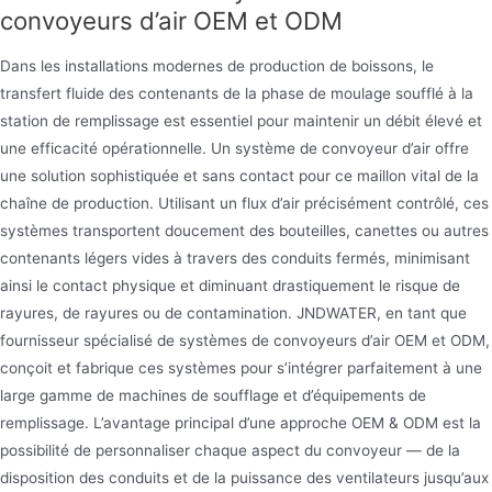
convoyeurs d’air OEM et ODM
Dans les installations modernes de production de boissons, le
transfert fluide des contenants de la phase de moulage soufflé à la
Refroidisseur d’eau
station de remplissage est essentiel pour maintenir un débit élevé et
Le refroidisseur d’eau JNDWATER est un appareil
une efficacité opérationnelle. Un système de convoyeur d’air offre
qui fournit de l’eau de refroidissement à
une solution sophistiquée et sans contact pour ce maillon vital de la
chaîne de production. Utilisant un flux d’air précisément contrôlé, ces
température constante, à débit constant et à
systèmes transportent doucement des bouteilles, canettes ou autres
pression constante. Il peut produire de l’eau glacée
contenants légers vides à travers des conduits fermés, minimisant
en dessous de la température ambiante, obtenant
ainsi le contact physique et diminuant drastiquement le risque de
ainsi l’effet d’un refroidissement direct ou d’un
rayures, de rayures ou de contamination. JNDWATER, en tant que
échange de chaleur indirect. Il est largement utilisé
fournisseur spécialisé de systèmes de convoyeurs d’air OEM et ODM,
dans l’électronique, le nettoyage par ultrasons, les
conçoit et fabrique ces systèmes pour s’intégrer parfaitement à une
large gamme de machines de soufflage et d’équipements de
plastiques, l’alimentation, la médecine, la
remplissage. L’avantage principal d’une approche OEM & ODM est la
galvanoplastie et d’autres industries.
possibilité de personnaliser chaque aspect du convoyeur — de la
disposition des conduits et de la puissance des ventilateurs jusqu’aux