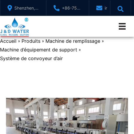
Aller
Shenzhen,
+86-755-
info@jndwater
au
GuangDong,
88321071
contenu
Chine
Accueil
Produits
Machine de remplissage
»
»
»
Machine d’équipement de support
»
Système de convoyeur d’air