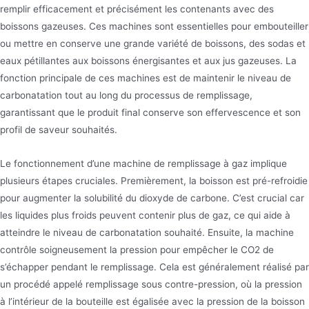
remplir efficacement et précisément les contenants avec des
Machine d’embouteillage de soda
boissons gazeuses. Ces machines sont essentielles pour embouteiller
ou mettre en conserve une grande variété de boissons, des sodas et
La machine Jndwater Soda Botling est un appareil
eaux pétillantes aux boissons énergisantes et aux jus gazeuses. La
utilisé pour remplir de l’eau gazeuse et d’autres
fonction principale de ces machines est de maintenir le niveau de
boissons gazeuses. Il est largement utilisé dans
carbonatation tout au long du processus de remplissage,
l’industrie de la production de boissons et
garantissant que le produit final conserve son effervescence et son
profil de saveur souhaités.
constitue une partie importante de la chaîne de
production moderne. Type de bouteille 200-
Le fonctionnement d’une machine de remplissage à gaz implique
2000ml
plusieurs étapes cruciales. Premièrement, la boisson est pré-refroidie
pour augmenter la solubilité du dioxyde de carbone. C’est crucial car
les liquides plus froids peuvent contenir plus de gaz, ce qui aide à
atteindre le niveau de carbonatation souhaité. Ensuite, la machine
contrôle soigneusement la pression pour empêcher le CO2 de
s’échapper pendant le remplissage. Cela est généralement réalisé par
un procédé appelé remplissage sous contre-pression, où la pression
à l’intérieur de la bouteille est égalisée avec la pression de la boisson