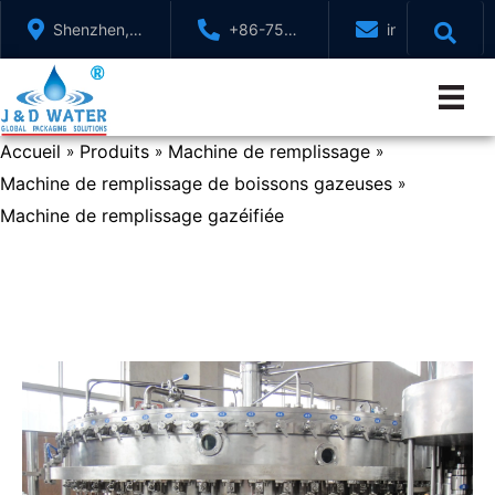
Aller
Shenzhen,
+86-755-
info@jndwater
au
GuangDong,
88321071
contenu
Chine
Accueil
Produits
Machine de remplissage
»
»
»
Machine de remplissage de boissons gazeuses
»
Machine de remplissage gazéifiée