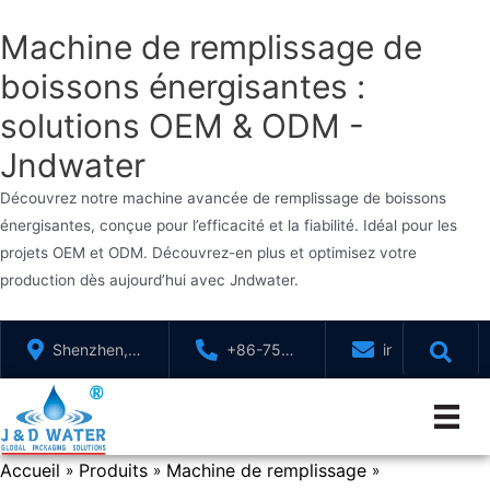
Machine de remplissage de
boissons énergisantes :
solutions OEM & ODM -
Jndwater
Découvrez notre machine avancée de remplissage de boissons
énergisantes, conçue pour l’efficacité et la fiabilité. Idéal pour les
projets OEM et ODM. Découvrez-en plus et optimisez votre
production dès aujourd’hui avec Jndwater.
Aller
Shenzhen,
+86-755-
info@jndwater
au
GuangDong,
88321071
contenu
Chine
Accueil
Produits
Machine de remplissage
»
»
»