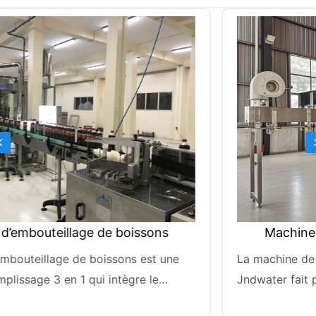
Previous
Machine d’embouteillage de boissons
La machine d’embouteillage de boissons est une
machine de remplissage 3 en 1 qui intègre le
rinçage, le remplissage et le bouchage. La série