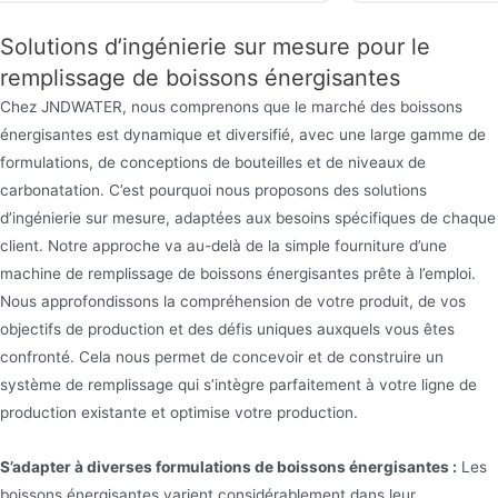
Jndwater est dédiée aux boissons gazeuses, à
l’eau gazeuse, à l’eau riche en oxygène/hydrogène
Solutions d’ingénierie sur mesure pour le
et au remplissage de boissons énergisantes,
remplissage de boissons énergisantes
intégrant le rinçage, le remplissage et le bouchage.
Chez JNDWATER, nous comprenons que le marché des boissons
La machine de remplissage de boissons est
énergisantes est dynamique et diversifié, avec une large gamme de
formulations, de conceptions de bouteilles et de niveaux de
conçue de manière innovante sur la base de
carbonatation. C’est pourquoi nous proposons des solutions
l’introduction, de la digestion et de l’absorption de
d’ingénierie sur mesure, adaptées aux besoins spécifiques de chaque
technologies de pointe étrangères
client. Notre approche va au-delà de la simple fourniture d’une
machine de remplissage de boissons énergisantes prête à l’emploi.
Nous approfondissons la compréhension de votre produit, de vos
objectifs de production et des défis uniques auxquels vous êtes
confronté. Cela nous permet de concevoir et de construire un
système de remplissage qui s’intègre parfaitement à votre ligne de
production existante et optimise votre production.
S’adapter à diverses formulations de boissons énergisantes :
Les
boissons énergisantes varient considérablement dans leur