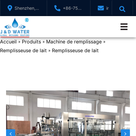
Aller
Shenzhen,
+86-755-
info@jndwater
au
GuangDong,
88321071
contenu
Chine
Accueil
Produits
Machine de remplissage
»
»
»
Remplisseuse de lait
Remplisseuse de lait
»