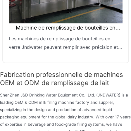
Machine de remplissage de bouteilles en
verre
Les machines de remplissage de bouteilles en
verre Jndwater peuvent remplir avec précision et
efficacité divers liquides (tels que des boissons à
base de jus, des boissons gazeuses, des boissons
au thé, des sauces, des huiles, des cosmétiques,
Fabrication professionnelle de machines
des médicaments, de l’eau minérale, de l’eau
OEM et ODM de remplissage de lait
gazeuse, de la bière, de l’alcool, etc.) dans des
ShenZhen J&D Drinking Water Equipment Co., Ltd. (JNDWATER) is a
bouteilles en verre et sceller les bouchons en
leading OEM & ODM milk filling machine factory and supplier,
même temps. Le remplisseur de bouteilles en verre
specializing in the design and production of advanced liquid
peut être utilisé pour des bouteilles de différentes
packaging equipment for the global dairy industry. With over 17 years
tailles et formes.
of expertise in beverage and food-grade filling systems, we have