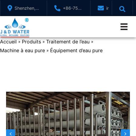
Aller
Shenzhen,
+86-755-
info@jndwater
au
GuangDong,
88321071
contenu
Chine
Accueil
Produits
Traitement de l’eau
»
»
»
Machine à eau pure
Équipement d’eau pure
»