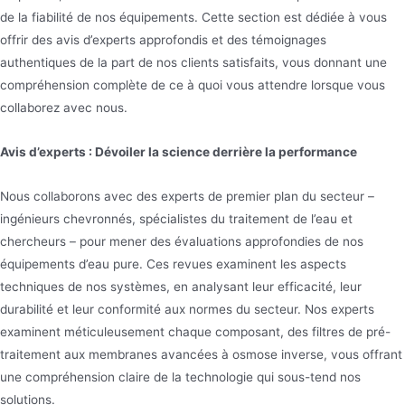
de la fiabilité de nos équipements. Cette section est dédiée à vous
L’équipement industriel de traitement de l’eau par
offrir des avis d’experts approfondis et des témoignages
osmose inverse Jndwater est largement utilisé
authentiques de la part de nos clients satisfaits, vous donnant une
dans l’eau industrielle, la purification de l’eau
compréhension complète de ce à quoi vous attendre lorsque vous
potable, le dessalement de l’eau de mer et d’autres
collaborez avec nous.
domaines. L’équipement adopte une technologie
Avis d’experts : Dévoiler la science derrière la performance
avancée d’osmose inverse pour éliminer les
impuretés telles que les sels dissous, les matières
Nous collaborons avec des experts de premier plan du secteur –
organiques, les bactéries, les virus, etc. dans l’eau
ingénieurs chevronnés, spécialistes du traitement de l’eau et
chercheurs – pour mener des évaluations approfondies de nos
équipements d’eau pure. Ces revues examinent les aspects
techniques de nos systèmes, en analysant leur efficacité, leur
durabilité et leur conformité aux normes du secteur. Nos experts
examinent méticuleusement chaque composant, des filtres de pré-
traitement aux membranes avancées à osmose inverse, vous offrant
une compréhension claire de la technologie qui sous-tend nos
solutions.