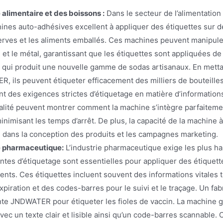
 alimentaire et des boissons :
Dans le secteur de l’alimentation 
ines auto-adhésives excellent à appliquer des étiquettes sur de
erves et les aliments emballés. Ces machines peuvent manipuler
 et le métal, garantissant que les étiquettes sont appliquées d
 qui produit une nouvelle gamme de sodas artisanaux. En metta
, ils peuvent étiqueter efficacement des milliers de bouteill
t des exigences strictes d’étiquetage en matière d’informations
alité peuvent montrer comment la machine s’intègre parfaitemen
inimisant les temps d’arrêt. De plus, la capacité de la machine 
té dans la conception des produits et les campagnes marketing.
e pharmaceutique:
L’industrie pharmaceutique exige les plus ha
ntes d’étiquetage sont essentielles pour appliquer des étiquett
nts. Ces étiquettes incluent souvent des informations vitales t
xpiration et des codes-barres pour le suivi et le traçage. Un f
nte JNDWATER pour étiqueter les fioles de vaccin. La machine ga
vec un texte clair et lisible ainsi qu’un code-barres scannable. 