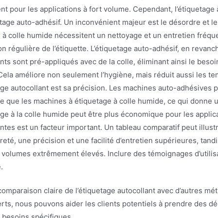
t pour les applications à fort volume. Cependant, l’étiquetage 
etage auto-adhésif. Un inconvénient majeur est le désordre et l
 à colle humide nécessitent un nettoyage et un entretien fréque
on régulière de l’étiquette. L’étiquetage auto-adhésif, en reva
nts sont pré-appliqués avec de la colle, éliminant ainsi le beso
Cela améliore non seulement l’hygiène, mais réduit aussi les tem
age autocollant est sa précision. Les machines auto-adhésives p
e que les machines à étiquetage à colle humide, ce qui donne u
age à la colle humide peut être plus économique pour les applic
ntes est un facteur important. Un tableau comparatif peut illust
eté, une précision et une facilité d’entretien supérieures, tan
 volumes extrêmement élevés. Inclure des témoignages d’utilisa
.
comparaison claire de l’étiquetage autocollant avec d’autres mét
rts, nous pouvons aider les clients potentiels à prendre des déc
 besoins spécifiques.