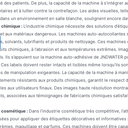
té des patients. De plus, la capacité de la machine à s’intégrer
aires et à lutter contre la contrefaçon. Les aides visuelles, tel
dans un environnement en salle blanche, soulignent encore dav
 chimique :
L’industrie chimique nécessite des solutions d’éti
s et aux matériaux dangereux. Les machines auto-autocollantes s
, solvants, lubrifiants et produits de nettoyage. Ces machines 
uits chimiques, à l’abrasion et aux températures extrêmes. Ima
els. Ils s’appuient sur la machine auto-adhésive de JNDWATER p
 Ces labels doivent rester intacts et lisibles même lorsqu’ils s
ns de manipulation exigeantes. La capacité de la machine à mani
tements résistants aux produits chimiques, garantit le respect 
les aux utilisateurs finaux. Des images haute résolution montra
s, associées aux témoignages de fabricants chimiques satisfaits,
e cosmétique :
Dans l’industrie cosmétique très compétitive, l’at
isées pour appliquer des étiquettes décoratives et informatives
 crèmes, maquillage et parfums. Ces machines doivent être capa