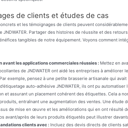
ges de clients et études de cas
ncrets et les témoignages de clients peuvent considérablement r
e JNDWATER. Partager des histoires de réussite et des retours pos
énéfices tangibles de notre équipement. Voyons comment intégr
n avant les applications commerciales réussies :
Mettez en ava
collantes de JNDWATER ont aidé les entreprises à améliorer leur
Par exemple, pensez à une petite brasserie artisanale qui avait
d’étiquetage auto-adhésive JNDWATER, ils ont pu automatiser l
n et assurant un placement cohérent des étiquettes. Cela a non s
produits, entraînant une augmentation des ventes. Une étude de c
sus de mise en œuvre et les améliorations qui en ont résulté de 
s avant/après de leurs produits étiquetés peut illustrer davant
dations clients avec :
Incluez des devis directs de clients sa