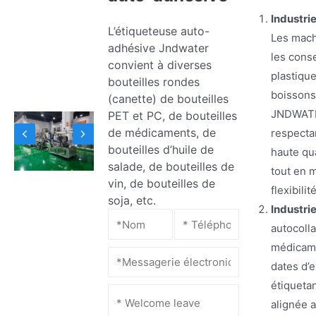
Industrie
L’étiqueteuse auto-
Les mach
adhésive Jndwater
les cons
convient à diverses
plastique
bouteilles rondes
boissons
(canette) de bouteilles
JNDWATER
PET et PC, de bouteilles
de médicaments, de
respectan
bouteilles d’huile de
haute qu
salade, de bouteilles de
tout en m
vin, de bouteilles de
flexibili
soja, etc.
Industri
autocolla
médicame
dates d’e
étiqueta
alignée a