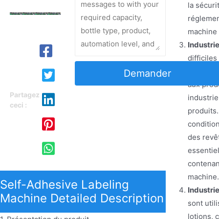
la sécuri
réglement
machine 
Industrie
difficile
chimiques
Demander
aux prod
Partagez
industri
ceci :
produits.
conditio
des revê
essentiel
contenant
machine.
Self-Adhesive Labeling
Industri
Machine Detailed Description
sont util
lotions,