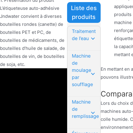
1. Présentation du produit
appliquer
Liste des
L’étiqueteuse auto-adhésive
produits
Jndwater convient à diverses
produits
machine 
bouteilles rondes (canette) de
renforçan
Traitement
bouteilles PET et PC, de
de l’eau
étiquette
bouteilles de médicaments, de
la capac
bouteilles d’huile de salade, de
mettant 
Machine
bouteilles de vin, de bouteilles
de
de soja, etc.
En mettant en a
moulage
pouvons illustr
par
soufflage
Comparai
Machine
Lors du choix d
de
machines auto-a
remplissage
colle humide. C
environnements 