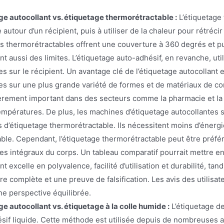
ge autocollant vs. étiquetage thermorétractable :
L’étiquetage 
autour d’un récipient, puis à utiliser de la chaleur pour rétréci
es thermorétractables offrent une couverture à 360 degrés et pu
t aussi des limites. L’étiquetage auto-adhésif, en revanche, uti
s sur le récipient. Un avantage clé de l’étiquetage autocollant 
es sur une plus grande variété de formes et de matériaux de con
ièrement important dans des secteurs comme la pharmacie et la
mpératures. De plus, les machines d’étiquetage autocollantes so
 d’étiquetage thermorétractable. Ils nécessitent moins d’énergi
ble. Cependant, l’étiquetage thermorétractable peut être préfér
es intégraux du corps. Un tableau comparatif pourrait mettre en
nt excelle en polyvalence, facilité d’utilisation et durabilité, t
e complète et une preuve de falsification. Les avis des utilisat
ne perspective équilibrée.
e autocollant vs. étiquetage à la colle humide :
L’étiquetage de
ésif liquide. Cette méthode est utilisée depuis de nombreuses 