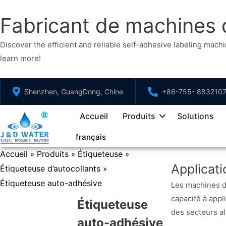
Fabricant de machines 
Discover the efficient and reliable self-adhesive labeling ma
learn more!
Aller
Shenzhen, GuangDong, Chine
+86-755- 883210
au
contenu
Accueil
Produits
Solutions
français
Accueil
Produits
Étiqueteuse
»
»
»
Applicat
Étiqueteuse d’autocollants
»
Étiqueteuse auto-adhésive
Les machines d’
capacité à appl
Étiqueteuse
des secteurs a
auto-adhésive