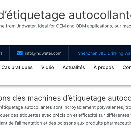
d’étiquetage autocollan
chine from Jndwater. Ideal for OEM and ODM applications, our m
71
info@jndwater.com
ShenZhen J&D Drinking Wat
Cas pratiques
Vidéo
Actualités
À propos
Con
ions des machines d’étiquetage autoco
étiquetage autocollantes sont incroyablement polyvalentes, trou
iquer des étiquettes avec précision et efficacité sur différente
llant de l’alimentation et des boissons aux produits pharmaceu