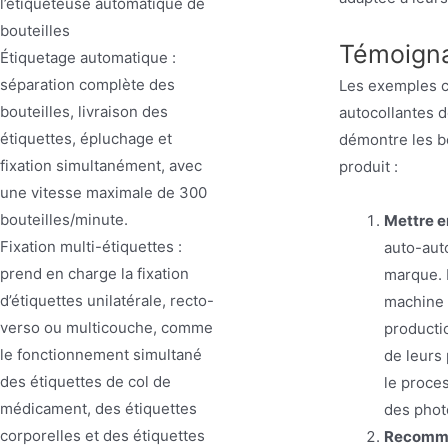
l’étiqueteuse automatique de
bouteilles
Témoigna
Étiquetage automatique :
séparation complète des
Les exemples co
bouteilles, livraison des
autocollantes d
étiquettes, épluchage et
démontre les b
fixation simultanément, avec
produit :
une vitesse maximale de 300
bouteilles/minute.
Mettre e
Fixation multi-étiquettes :
auto-auto
prend en charge la fixation
marque. 
d’étiquettes unilatérale, recto-
machine 
verso ou multicouche, comme
productio
le fonctionnement simultané
de leurs 
des étiquettes de col de
le proces
médicament, des étiquettes
des photo
corporelles et des étiquettes
Recomman