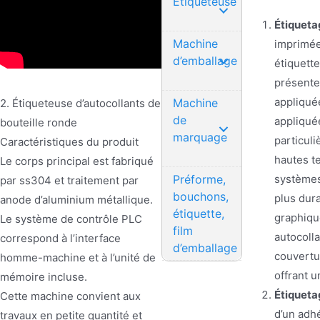
Étiqueteuse
Étiqueta
Machine
imprimée 
d’emballage
étiquett
présenten
appliquée
Machine
2. Étiqueteuse d’autocollants de
de
appliqué
bouteille ronde
marquage
particul
Caractéristiques du produit
hautes te
Le corps principal est fabriqué
systèmes
Préforme,
par ss304 et traitement par
bouchons,
plus dura
anode d’aluminium métallique.
étiquette,
graphiqu
Le système de contrôle PLC
film
autocolla
correspond à l’interface
d’emballage
couvertur
homme-machine et à l’unité de
offrant u
mémoire incluse.
Étiquetag
Cette machine convient aux
d’un adh
travaux en petite quantité et