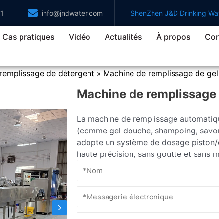
71
info@jndwater.com
ShenZhen J&D Drinking Wat
Cas pratiques
Vidéo
Actualités
À propos
Con
remplissage de détergent
Machine de remplissage de ge
»
Machine de remplissage
La machine de remplissage automatiqu
(comme gel douche, shampoing, savon pou
adopte un système de dosage piston/d
haute précision, sans goutte et sans 