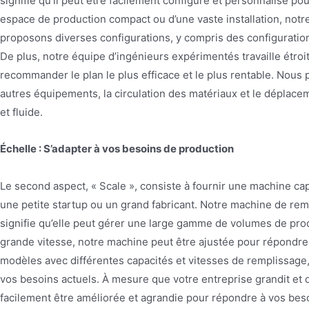
signifie qu’il peut être facilement configuré et personnalisé p
espace de production compact ou d’une vaste installation, not
proposons diverses configurations, y compris des configurations
De plus, notre équipe d’ingénieurs expérimentés travaille étroi
recommander le plan le plus efficace et le plus rentable. Nous
autres équipements, la circulation des matériaux et le déplace
et fluide.
Échelle : S’adapter à vos besoins de production
Le second aspect, « Scale », consiste à fournir une machine ca
une petite startup ou un grand fabricant. Notre machine de rem
signifie qu’elle peut gérer une large gamme de volumes de prod
grande vitesse, notre machine peut être ajustée pour répondre
modèles avec différentes capacités et vitesses de remplissage,
vos besoins actuels. À mesure que votre entreprise grandit et
facilement être améliorée et agrandie pour répondre à vos besoi