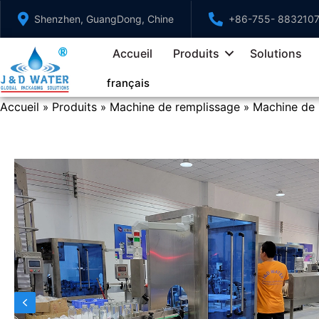
Aller
Shenzhen, GuangDong, Chine
+86-755- 883210
au
contenu
Accueil
Produits
Solutions
français
Accueil
Produits
Machine de remplissage
Machine de 
»
»
»