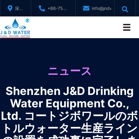
コ
深セ
+86-755-
info@jndwater.com
ン
ン、
88321071
テ
広東
ン
省、
ツ
中国
へ
ス
キ
ッ
ニュース
プ
Shenzhen J&D Drinking
Water Equipment Co.,
Ltd. コートジボワールのボ
トルウォーター生産ライン