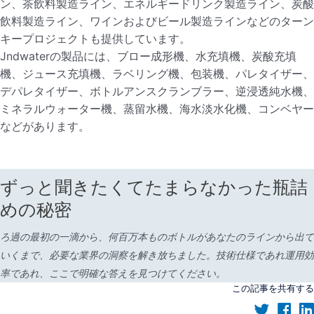
ン、茶飲料製造ライン、エネルギードリンク製造ライン、炭酸
飲料製造ライン、ワインおよびビール製造ラインなどのターン
キープロジェクトも提供しています。
Jndwaterの製品には、ブロー成形機、水充填機、炭酸充填
機、ジュース充填機、ラベリング機、包装機、パレタイザー、
デパレタイザー、ボトルアンスクランブラー、逆浸透純水機、
ミネラルウォーター機、蒸留水機、海水淡水化機、コンベヤー
などがあります。
ずっと聞きたくてたまらなかった瓶詰
めの秘密
ろ過の最初の一滴から、何百万本ものボトルがあなたのラインから出て
いくまで、必要な業界の洞察を解き放ちました。技術仕様であれ運用効
率であれ、ここで明確な答えを見つけてください。
この記事を共有する