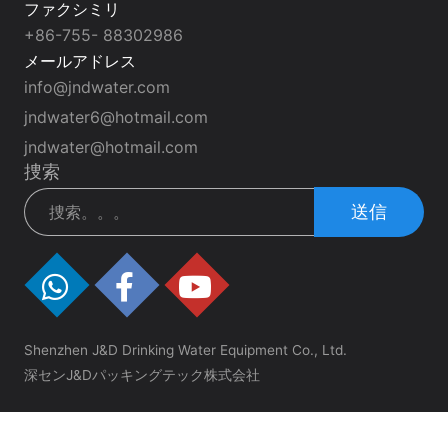
ファクシミリ
+86-755- 88302986
メールアドレス
info@jndwater.com
jndwater6@hotmail.com
jndwater@hotmail.com
捜索
送信
Shenzhen J&D Drinking Water Equipment Co., Ltd.
深センJ&Dパッキングテック株式会社