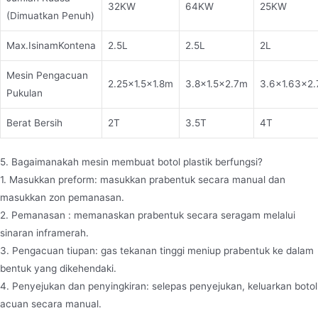
32KW
64KW
25KW
(Dimuatkan Penuh)
Max.IsinamKontena
2.5L
2.5L
2L
Mesin Pengacuan
2.25×1.5×1.8m
3.8×1.5×2.7m
3.6×1.63×2
Pukulan
Berat Bersih
2T
3.5T
4T
5. Bagaimanakah mesin membuat botol plastik berfungsi?
1. Masukkan preform: masukkan prabentuk secara manual dan
masukkan zon pemanasan.
2. Pemanasan : memanaskan prabentuk secara seragam melalui
sinaran inframerah.
3. Pengacuan tiupan: gas tekanan tinggi meniup prabentuk ke dalam
bentuk yang dikehendaki.
4. Penyejukan dan penyingkiran: selepas penyejukan, keluarkan botol
acuan secara manual.