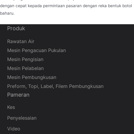
dengan cepat kepada permintaan pasaran dengan reka bentuk botol
baharu.
Produk
Rawatan Air
Mesin Pengacuan Pukulan
Mesin Pengisian
Mesin Pelabelan
Mesin Pembungkusan
Preform, Topi, Label, Filem Pembungkusan
Pameran
Kes
Penyelesaian
Video