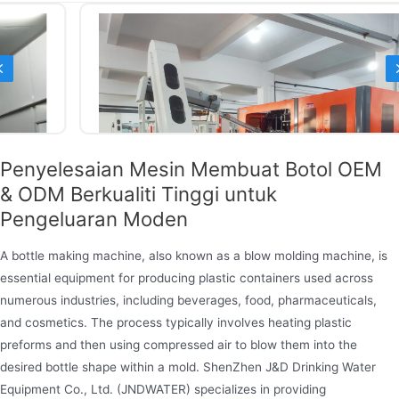
Previous
Penyelesaian Mesin Membuat Botol OEM
& ODM Berkualiti Tinggi untuk
Pengeluaran Moden
A bottle making machine, also known as a blow molding machine, is
essential equipment for producing plastic containers used across
Mesin Meniup PET
numerous industries, including beverages, food, pharmaceuticals,
Mesin peniup PET Jndwater sesuai untuk
and cosmetics. The process typically involves heating plastic
menghasilkan bekas plastik PET 0.2-2 liter dan
preforms and then using compressed air to blow them into the
desired bottle shape within a mold. ShenZhen J&D Drinking Water
botol pelbagai bentuk. Digunakan secara meluas
Equipment Co., Ltd. (JNDWATER) specializes in providing
dalam pengeluaran botol kosmetik, botol ubat,