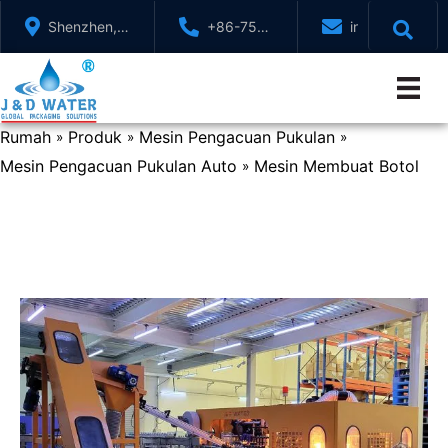
Langkau
Shenzhen,
+86-755-
info@jndwater
ke
GuangDong,
88321071
kandungan
China
Rumah
Produk
Mesin Pengacuan Pukulan
»
»
»
Mesin Pengacuan Pukulan Auto
Mesin Membuat Botol
»