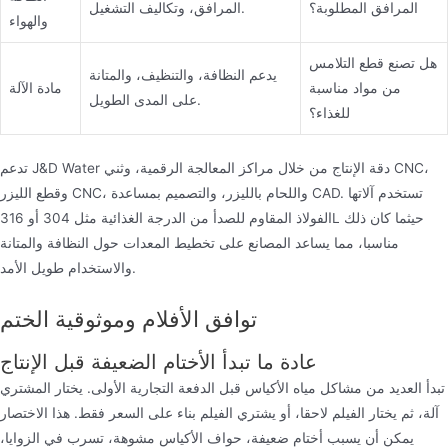
المرافق المطلوبة؟
المرافق، وتكاليف التشغيل.
والهواء
هل تصنع قطع التلامس
يدعم النظافة، والتنظيف، والمتانة
من مواد مناسبة
مادة الآلة
على المدى الطويل.
للغذاء؟
تدعم J&D Water دقة الإنتاج من خلال مراكز المعالجة الرقمية، وثني CNC،
وقطع الليزر CNC، واللحام بالليزر، والتصميم بمساعدة CAD. تستخدم آلاتها
الفولاذ المقاوم للصدأ من الدرجة الغذائية مثل 304 أو 316L حيثما كان ذلك
مناسبا، مما يساعد المصانع على تخطيط المعدات حول النظافة والمتانة
والاستخدام طويل الأمد.
توافق الأفلام وموثوقية الختم
عادة ما تبدأ الأختام الضعيفة قبل الإنتاج
تبدأ العديد من مشاكل مياه الأكياس قبل الدفعة التجارية الأولى. يختار المشتري
آلة، ثم يختار الفيلم لاحقا، أو يشتري الفيلم بناء على السعر فقط. هذا الاختصار
يمكن أن يسبب أختام ضعيفة، حواف الأكياس مشوهة، تسرب في الزوايا،