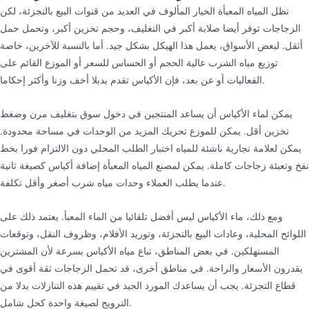
تظل المياه المعبأة الخيار المألوف في العديد من قنوات البيع بالتجزئة، لكن
الزجاجات توفر أيضا صلابة أكبر في التغليف، وحجم تخزين أكبر، وتحمل حمل
أثقل. لبعض الأسواق، يعمل هذا الهيكل بشكل جيد. أما بالنسبة للآخرين، خاصة
توزيع مياه الشرب عالية الحجم أو الحساس للسعر أو الموزع القائم على
الفعاليات أو عن بعد، فإن الأكياس تقدم بديلا أخف وزنا وأكثر إحكاما.
يمكن لماء الأكياس أن يساعد المنتجين في دخول سوق بتغليف مرن وضغط
تخزين أقل. يمكن للموزع تحريك المزيد من الوحدات في مساحة محدودة.
يمكن لعلامة تجارية ناشئة للمياه اختبار الطلب المحلي دون الالتزام فورا بخط
نفخ وتعبئة زجاجات كاملة. يمكن لمصنع المياه المعبأة إضافة أكياس كصيغة ثانية
عندما يطلب العملاء وحدات مياه شرب أصغر وأقل تكلفة.
ومع ذلك، ماء الأكياس ليس أفضل تلقائيا من الماء المعبأ. يعتمد ذلك على
اللوائح المحلية، وعادات البيع بالتجزئة، وتوريد الأفلام، وظروف النقل، وتوقعات
المستهلكين. في بعض المناطق، تباع مياه الأكياس بسرعة لأن المشترين
يقدرون الأسعار والراحة. في مناطق أخرى، قد تحمل الزجاجات ثقة أقوى في
قطاع التجزئة. يجب أن يساعدك المورد الجيد في تقييم هذه التنازلات بدلا من
الترويج لصيغة واحدة كحل شامل.