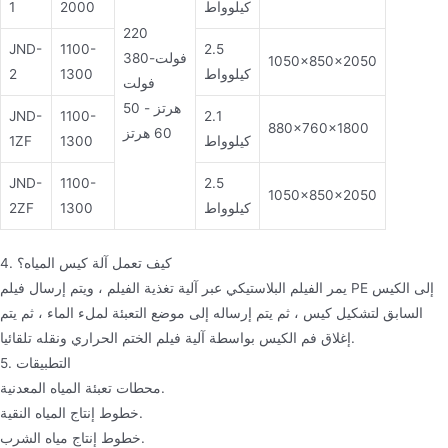
كيلوواط
2000
1
220
JND-
1100-
2.5
فولت-380
1050×850×2050
كيلوواط
1300
2
فولت
50 هرتز -
JND-
1100-
2.1
880×760×1800
60 هرتز
كيلوواط
1300
1ZF
JND-
1100-
2.5
1050×850×2050
كيلوواط
1300
2ZF
4. كيف تعمل آلة كيس المياه؟
يمر الفيلم البلاستيكي عبر آلية تغذية الفيلم ، ويتم إرسال فيلم PE إلى الكيس
السابق لتشكيل كيس ، ثم يتم إرساله إلى موضع التعبئة لملء الماء ، ثم يتم
إغلاق فم الكيس بواسطة آلية فيلم الختم الحراري ونقله تلقائيا.
5. التطبيقات
محطات تعبئة المياه المعدنية.
خطوط إنتاج المياه النقية.
خطوط إنتاج مياه الشرب.