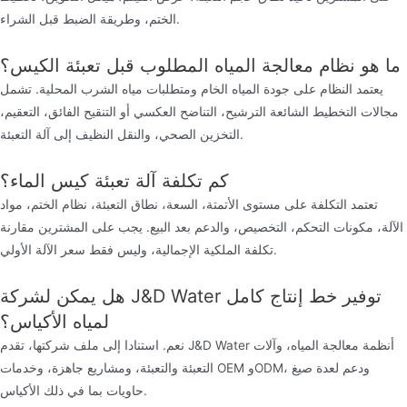
الختم، وطريقة الضبط قبل الشراء.
ما هو نظام معالجة المياه المطلوب قبل تعبئة الكيس؟
يعتمد النظام على جودة المياه الخام ومتطلبات مياه الشرب المحلية. تشمل
مجالات التخطيط الشائعة الترشيح، التناضح العكسي أو التنقيح الفائق، التعقيم،
التخزين الصحي، والنقل النظيف إلى آلة التعبئة.
كم تكلفة آلة تعبئة كيس الماء؟
تعتمد التكلفة على مستوى الأتمتة، السعة، نطاق التعبئة، نظام الختم، مواد
الآلة، مكونات التحكم، التخصيص، والدعم بعد البيع. يجب على المشترين مقارنة
تكلفة الملكية الإجمالية، وليس فقط سعر الآلة الأولي.
هل يمكن لشركة J&D Water توفير خط إنتاج كامل
لمياه الأكياس؟
نعم. استنادا إلى ملف شركتها، تقدم J&D Water أنظمة معالجة المياه، وآلات
التعبئة والتعبئة، ومشاريع جاهزة، وخدمات OEM وODM، ودعم لعدة صيغ
حاويات بما في ذلك الأكياس.