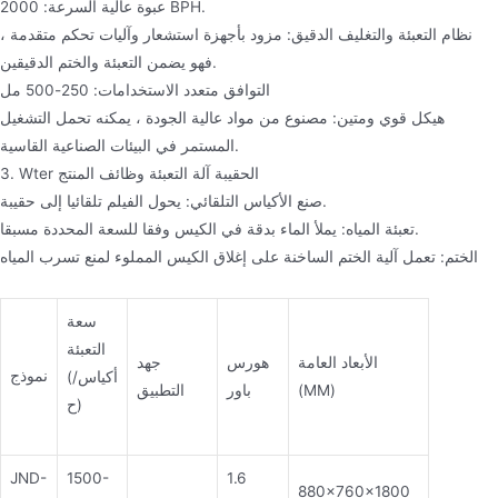
عبوة عالية السرعة: 2000 BPH.
نظام التعبئة والتغليف الدقيق: مزود بأجهزة استشعار وآليات تحكم متقدمة ،
فهو يضمن التعبئة والختم الدقيقين.
التوافق متعدد الاستخدامات: 250-500 مل
هيكل قوي ومتين: مصنوع من مواد عالية الجودة ، يمكنه تحمل التشغيل
المستمر في البيئات الصناعية القاسية.
3. Wter الحقيبة آلة التعبئة وظائف المنتج
صنع الأكياس التلقائي: يحول الفيلم تلقائيا إلى حقيبة.
تعبئة المياه: يملأ الماء بدقة في الكيس وفقا للسعة المحددة مسبقا.
الختم: تعمل آلية الختم الساخنة على إغلاق الكيس المملوء لمنع تسرب المياه
سعة
التعبئة
الأبعاد العامة
هورس
جهد
نموذج
(أكياس/
(MM)
باور
التطبيق
ح)
JND-
1500-
1.6
880×760×1800