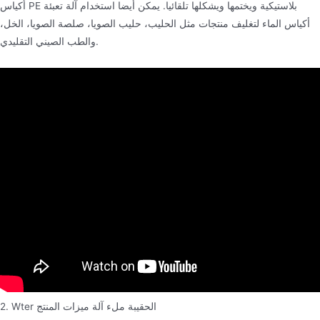
أكياس PE بلاستيكية ويختمها ويشكلها تلقائيا. يمكن أيضا استخدام آلة تعبئة
أكياس الماء لتغليف منتجات مثل الحليب، حليب الصويا، صلصة الصويا، الخل،
والطب الصيني التقليدي.
2. Wter الحقيبة ملء آلة ميزات المنتج