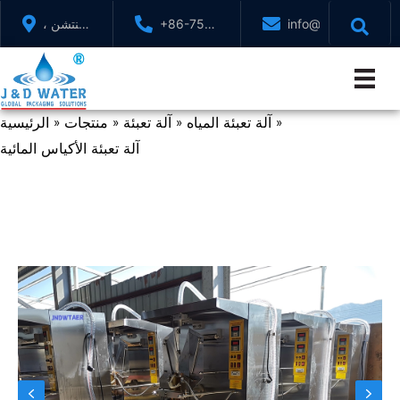
تخطي
info@jndwater.com
+86-755-
شنتشن ،
إلى
88321071
قوانغدونغ
المحتوى
، الصين
آلة تعبئة المياه
آلة تعبئة
منتجات
الرئيسية
»
»
»
»
آلة تعبئة الأكياس المائية