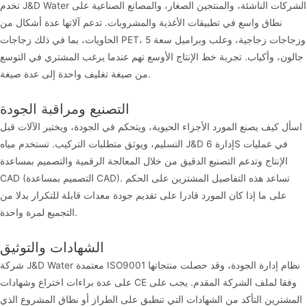
تخدم J&D Water الشركات الناشئة، والمنتجين الصغار، والمصانع الصناعية على
نطاق واسع في تطبيقات الأغذية والمشروبات. تدعم آلاتها عدة أشكال من
الحاويات، بما في ذلك زجاجات PET، وزجاجات زجاجية، وعلب وبراميل سعة 5
جالون، وأكياب. تجربة خط الإنتاج الأوسع تهم عندما يرغب المشتري في التوسع
من صيغة تغليف واحدة إلى عدة صيغة.
التصنيع ومراقبة الجودة
اسأل كيف يصنع المورد الأجزاء الحيوية، ويتحكم في الجودة، ويختبر الآلات قبل
التسليم، ويوثق متطلبات التركيب. تستخدم مياه J&D إدارة 6S في عمليات
الإنتاج وتدعم التصنيع الدقيق من خلال المعالجة الرقمية والتصميم بمساعدة
CAD (التصميم بمساعدة CAD). تساعد هذه التفاصيل المشترين على الحكم
على ما إذا كان المورد قادرا على تقديم جودة معدات قابلة للتكرار بدلا من
التجميع لمرة واحدة.
الشهادات والتوثيق
شركة J&D Water معتمدة ISO9001 نظام إدارة الجودة، وقد حصلت منتجاتها
على عدة براءات اختراع وشهادات CE وفقا لملف الشركة المقدم. يجب على
المشترين التأكد من الشهادات التي تنطبق على الطراز أو نطاق المشروع الذي