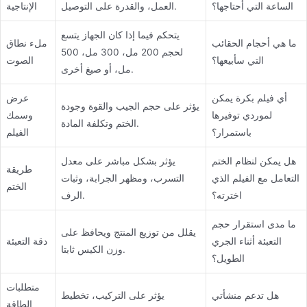
الساعة التي أحتاجها؟
العمل، والقدرة على التوصيل.
الإنتاجية
يتحكم فيما إذا كان الجهاز يتسع
ما هي أحجام الحقائب
ملء نطاق
لحجم 200 مل، 300 مل، 500
التي سأبيعها؟
الصوت
مل، أو صيغ أخرى.
أي فيلم بكرة يمكن
عرض
يؤثر على حجم الجيب والقوة وجودة
لموردي توفيرها
وسمك
الختم وتكلفة المادة.
باستمرار؟
الفيلم
هل يمكن لنظام الختم
يؤثر بشكل مباشر على معدل
طريقة
التعامل مع الفيلم الذي
التسرب، ومظهر الجرابة، وثبات
الختم
اخترته؟
الرف.
ما مدى استقرار حجم
يقلل من توزيع المنتج ويحافظ على
التعبئة أثناء الجري
دقة التعبئة
وزن الكيس ثابتا.
الطويل؟
متطلبات
هل تدعم منشأتي
يؤثر على التركيب، تخطيط
الطاقة