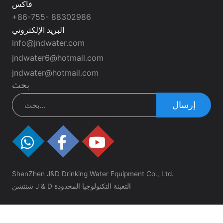
فاكس
+86-755- 88302986
البريد الإلكتروني
info@jndwater.com
jndwater6@hotmail.com
jndwater@hotmail.com
بحث
إرسال
ShenZhen J&D Drinking Water Equipment Co., Ltd.
شنتشن J & D التعبئة التكنولوجيا المحدودة