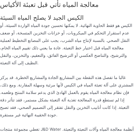
معالجة المياه تأتي قبل تعبئة الأكياس
الكيس الجيد لا يصلح المياه السيئة
الكيس هو فقط الحاوية النهائية. لا يمكنها تحسين جودة المياه الواردة السيئة، أو
عدم استقرار التحكم في الميكروبات، أو خزانات التخزين المتسخة، أو ضعف
النقل الصحي. بالنسبة لإنتاج مياه الشرب، يجب على المصانع التخطيط لعملية
معالجة المياه قبل اختيار خط التعبئة. عادة ما يعني ذلك تقييم المياه الخام،
والترشيح، والتناضح العكسي أو الترشيح الفائق، والتعقيم، والتخزين، والنقل
النظيف إلى آلة التعبئة.
غالبا ما تفصل هذه النقطة بين المشاريع الجادة والمشاريع الخطرة. قد يركز
المشتري على آلة تعبئة المياه في الكيس لأنها مرئية وسهلة المقارنة. ومع ذلك،
فإن نظام معالجة المياه يقوم بالعمل الهادئ الذي يدعم سلامة المنتج وطعمه.
إذا لم تستطع قدرة المعالجة تغذية آلة التعبئة بشكل مستمر، فقد تتأثر دقة
التعبئة. إذا كانت أنابيب التخزين والنقل تفتقر إلى التصميم الصحي، فقد تصبح
جودة الحقيبة النهائية غير مستقرة.
تغطي مجموعة منتجات J&D Water أنظمة معالجة المياه وآلات التعبئة والتعبئة.