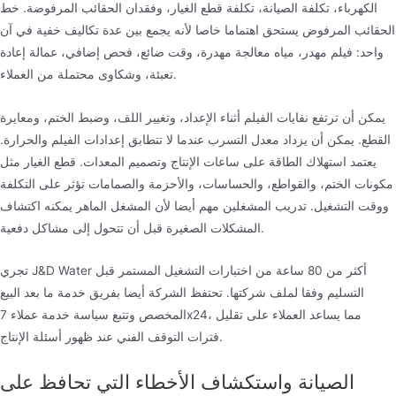
الكهرباء، تكلفة الصيانة، تكلفة قطع الغيار، وفقدان الحقائب المرفوضة. خط
الحقائب المرفوض يستحق اهتماما خاصا لأنه يجمع بين عدة تكاليف خفية في آن
واحد: فيلم مهدر، مياه معالجة مهدرة، وقت ضائع، فحص إضافي، عمالة إعادة
تعبئة، وشكاوى محتملة من العملاء.
يمكن أن ترتفع نفايات الفيلم أثناء الإعداد، وتغيير اللف، وضبط الختم، ومعايرة
القطع. يمكن أن يزداد معدل التسرب عندما لا تتطابق إعدادات الفيلم والحرارة.
يعتمد استهلاك الطاقة على ساعات الإنتاج وتصميم المعدات. قطع الغيار مثل
مكونات الختم، والقواطع، والحساسات، والأحزمة والصمامات تؤثر على التكلفة
ووقت التشغيل. تدريب المشغلين مهم أيضا لأن المشغل الماهر يمكنه اكتشاف
المشكلات الصغيرة قبل أن تتحول إلى مشاكل دفعية.
تجري J&D Water أكثر من 80 ساعة من اختبارات التشغيل المستمر قبل
التسليم وفقا لملف شركتها. تحتفظ الشركة أيضا بفريق خدمة ما بعد البيع
المخصص وتتبع سياسة خدمة عملاء 7x24، مما يساعد العملاء على تقليل
فترات التوقف الفني عند ظهور أسئلة الإنتاج.
الصيانة واستكشاف الأخطاء التي تحافظ على